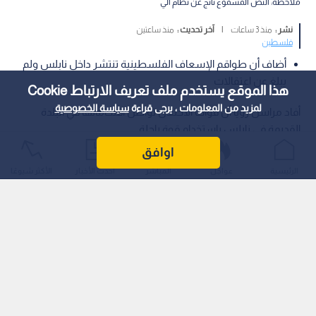
ملاحظة: النص المسموع ناتج عن نظام آلي
نشر :
منذ 3 ساعات
|
آخر تحديث :
منذ ساعتين
فلسطين
أضاف أن طواقم الإسعاف الفلسطينية تنتشر داخل نابلس ولم
يبلغ عن اعتقالات
هذا الموقع يستخدم ملف تعريف الارتباط Cookie
لمزيد من المعلومات ، يرجى قراءة
سياسة الخصوصية
أفاد مراسل رؤيا أن قوات الاحتلال تواصل اقتحاماتها في البلدة
القديمة في نابلس باستخدام قوة راجلة.
اوافق
الرئيسية
عواجل
المباشر
أحدث الأخبار
الأكثر شيوعًا