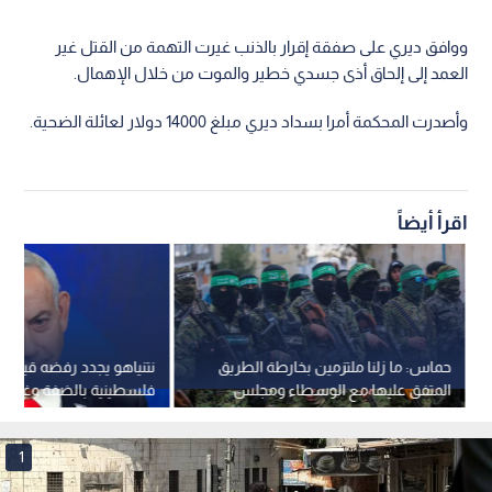
ووافق ديري على صفقة إقرار بالذنب غيرت التهمة من القتل غير
العمد إلى إلحاق أذى جسدي خطير والموت من خلال الإهمال.
وأصدرت المحكمة أمرا بسداد ديري مبلغ 14000 دولار لعائلة الضحية.
اقرأ أيضاً
حماس: ما زلنا ملتزمين بخارطة الطريق
نتنياهو يجدد رفضه قيام د
المتفق عليها مع الوسطاء ومجلس
فلسطينية بالضفة وغزة: "
السلام
دمت رئيسا للوزراء"
1