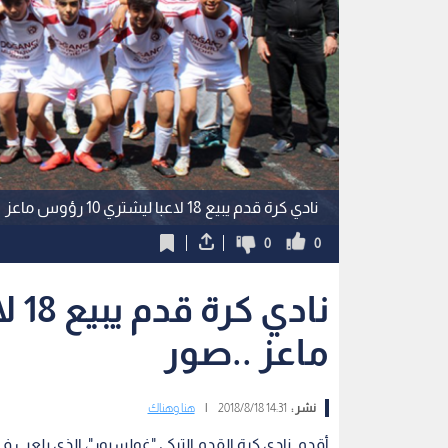
نادي كرة قدم يبيع 18 لاعبا ليشتري 10 رؤوس ماعز
0
0
ماعز ..صور
نشر :
14:31 2018/8/18
|
هنا وهناك