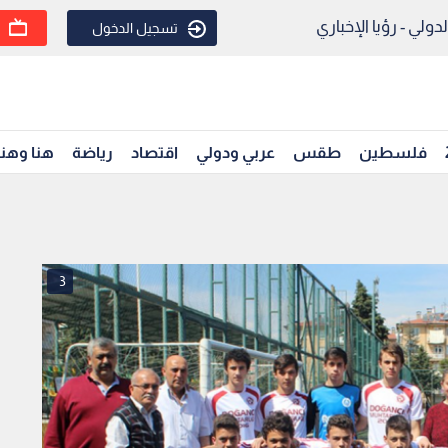
ولي - رؤيا الإخباري
تسجيل الدخول
فلسطين
طقس
عربي ودولي
اقتصاد
رياضة
هنا وهن
3