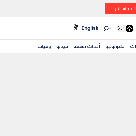
البث المباشر
English
اك
تكنولوجيا
أحداث مهمة
فيديو
وفيات