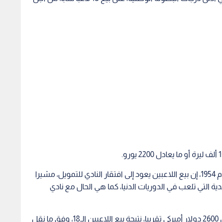
وقال كينان بويوكليبليب، رئيس النادي الذي تأسس عام 1954، إن بيع اللاعبين يعود إلى افتقار النادي للتمويل، مشيرا
 التي تلعب في الدوريات الدنيا، كما هي الحال مع نادي
وحصل النادي على مبلغ 15 ألف ليرة تركية، أي ما يعادل 2600 دولار أميركي تقريبا، نتيجة بيع اللاعبين الـ18، وفق ما نقل