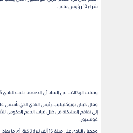
شراء 10 رؤوس ماعز .
ونقلت الوكالات عن القناة أن الصفقة جلبت للنادي 15 ألف ليرة أو ما يعادل 2200 يورو.
إلى تفاقم المشكلة في ظل غياب الدعم الحكومي للأندية
غولسبور.
موقع "ذا هيرالد".