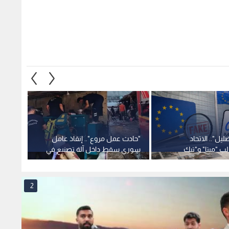
يل".. الاتحاد
"حادث عمل مروع".. إنقاذ عامل
من هو
لب "ميتا" و"تيك
سوري سقط داخل آلة تصنيع في
الشهري
ي للشائعات بعد
تركيا وحالته حرجة
للتحال
2