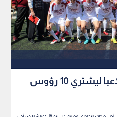
نادي كرة قدم يبيع 18 لاعبا ليشتري 10 رؤوس
أقدم نادي كرة القدم التركي "غولسبور"، الذي يلعب في أدنى درجات البطولة الوطنية، على بيع 18 لاعبا شابا، من أجل