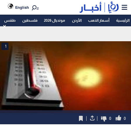
English
الرئيسية
أسعار الذهب
الأردن
مونديال 2026
فلسطين
طقس
1
0
0