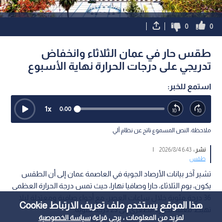
0
0
طقس حار في عمان الثلاثاء وانخفاض
تدريجي على درجات الحرارة نهاية الأسبوع
استمع للخبر:
1
x
0:00
ملاحظة: النص المسموع ناتج عن نظام آلي
نشر :
6:43 2026/8/4
|
طقس
تشير آخر بيانات الأرصاد الجوية في العاصمة عمان إلى أن الطقس
يكون، يوم الثلاثاء، حارا وصافيا نهارا، حيث تمس درجة الحرارة العظمى
36 درجة مئوية خلال ساعات العصر، مع أجواء صافية ومعتدلة ليلا
هذا الموقع يستخدم ملف تعريف الارتباط Cookie
تهبط معها الحرارة الصغرى إلى 23 درجة مئوية.
لمزيد من المعلومات ، يرجى قراءة
سياسة الخصوصية