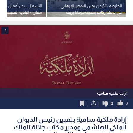
الخارجية : الأردن يدين التفجير الإرهابي
الأشغال : بدء أعمال صيا
في حافلة ركاب بمدينة جرمانا بريف
معان - البادية السبت
دمشق في سوريا
1
إرادة ملكية سامية
0
0
إرادة ملكية سامية بتعيين رئيس الديوان
الملكي الهاشمي ومدير مكتب جلالة الملك