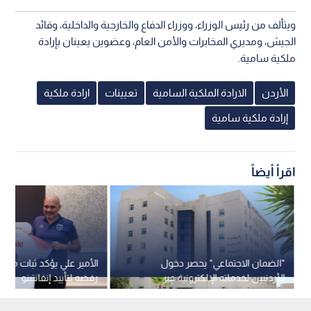
ويتألف من رئيس الوزراء، ووزراء الدفاع والخارجية والداخلية، وقائد
الجيش، ومديري المخابرات والأمن العام، وعضوين يعينان بإرادة
ملكية سامية.
الأردن
الارادة الملكية السامية
تعيينات
ارادة ملكية
إرادة ملكية سامية
اقرأ أيضاً
"الضمان الاجتماعي" يحصر دخول
الأمير علي يؤكد ثبات موق
الأردنيين لخدماته الإلكترونية عبر
رفضه لتأييد إنفانتينو
تطبيق "سند"