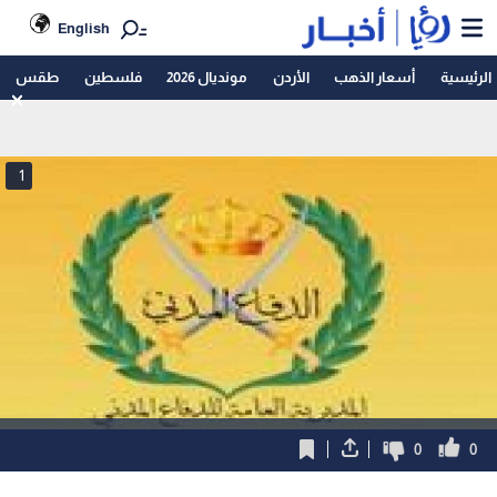
English
الرئيسية
أسعار الذهب
الأردن
مونديال 2026
فلسطين
طقس
1
0
0