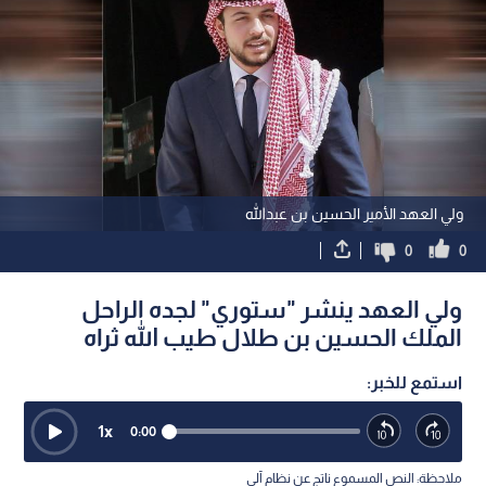
ولي العهد الأمير الحسين بن عبدالله
0
0
ولي العهد ينشر "ستوري" لجده الراحل
الملك الحسين بن طلال طيب الله ثراه
استمع للخبر:
1
x
0:00
ملاحظة: النص المسموع ناتج عن نظام آلي