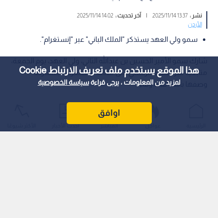
نشر :
13:37 2025/11/14
|
آخر تحديث :
14:02 2025/11/14
الأردن
سمو ولي العهد يستذكر "الملك الباني" عبر "إنستغرام".
شارك سمو الأمير الحسين بن عبدالله الثاني، ولي العهد، يوم الجمعة،
هذا الموقع يستخدم ملف تعريف الارتباط Cookie
متابعيه عبر حسابه الرسمي على منصة "إنستغرام"، بمشاركة
لمزيد من المعلومات ، يرجى قراءة
سياسة الخصوصية
وصفها بأنها "لفتة وفاء".
اوافق
الرئيسية
عواجل
المباشر
أحدث الأخبار
الأكثر شيوعًا