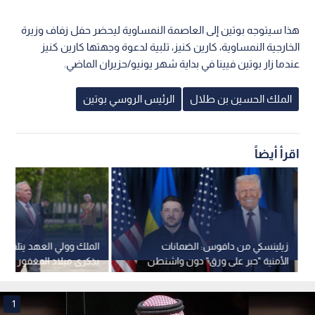
هذا سيتوجه بوتين إلى العاصمة النمساوية ليحضر حفل زفاف وزيرة
الخارجية النمساوية، كارين كنيز، تلبية لدعوة وجهتها كارين كنيز
عندما زار بوتين فيينا في بداية شهر يونيو/حزيران الماضي.
الملك الحسين بن طلال
الرئيس الروسي بوتين
اقرأ أيضاً
زيلينسكي من دافوس: الضمانات
الملك وولي العهد يتلقيان
الأمنية "حبر على ورق" دون واشنطن
بذكرى ميلاد المغفور له ا
وبوتين خطر وجودي
الحسين
1