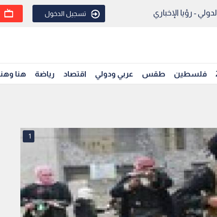
ولي - رؤيا الإخباري
تسجيل الدخول
فلسطين
طقس
عربي ودولي
اقتصاد
رياضة
هنا وهن
1