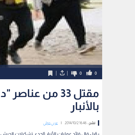
0
0
مقتل 33 من عنا
بالأنبار
نشر :
16:46 2014/10/2
|
عربي دولي