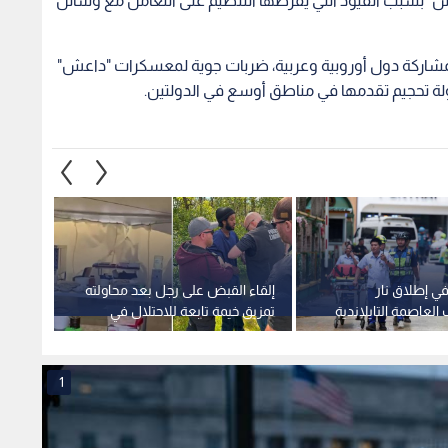
 بسبب القيود التي يفرضها التنظيم على التعامل مع وسائل
ة بمشاركة دول أوروبية وعربية، ضربات جوية لمعسكرات "داعش"
ولة تحجيم تقدمها في مناطق أوسع في الدولتين.
في إطلاق نار
إلقاء القبض على رجل بعد محاولته
إعلام 
لعاصمة التايلاندية
تمزيق خيمة تابعة للاحتلال في
الناتو
مهرجان بكندا
لاختبا
1