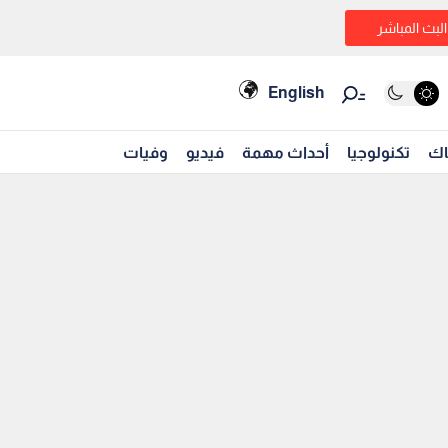
البث المباشر
English
اك
تكنولوجيا
أحداث مهمة
فيديو
وفيات