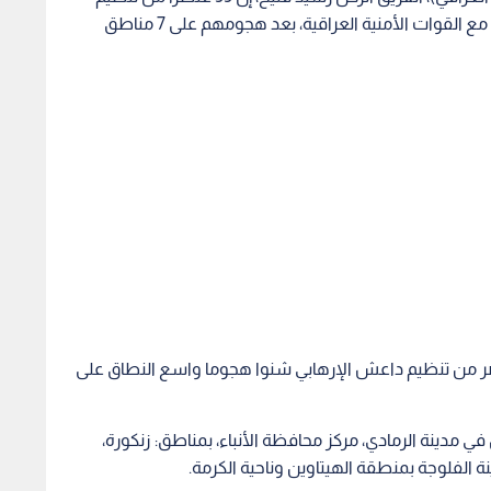
"داعش" قتلوا، اليوم الخميس، خلال مواجهات عنيفة مع القوات الأمنية العراقية، بعد هجومهم على 7 مناطق
اصر من تنظيم داعش الإرهابي شنوا هجوما واسع النطاق على
اعش" فتحوا 5 جبهات للقتال في مدينة الرمادي، مركز محافظة الأنباء، بمناطق: زنكورة،
نة الفلوجة بمنطقة الهيتاوين وناحية الكرمة.