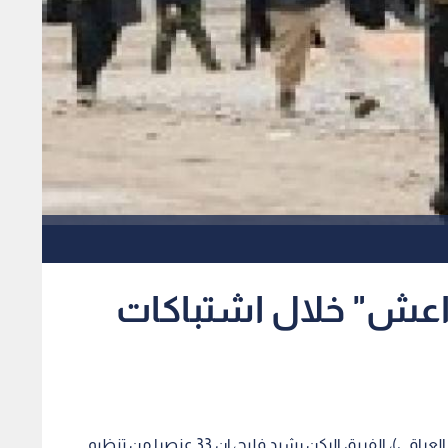
صر "داعش" خلال اشتباكات
رؤيا - قال قائد عمليات الأنبار (إحدى تشكيلات الجيش العراقي)، الفريق الركن رشيد فليح، إن 33 عنصرا من تنظيم