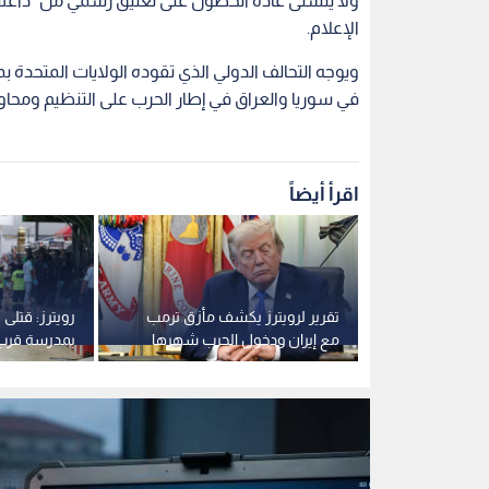
ولا يتسنى عادة الحصول على تعليق رسمي من "داعش"
الإعلام.
ويوجه التحالف الدولي الذي تقوده الولايات المتحد
في سوريا والعراق في إطار الحرب على التنظيم ومحا
اقرأ أيضاً
 في أول
تقرير لرويترز يكشف مأزق ترمب
رويترز: قتلى 
إطاحة حكم
مع إيران ودخول الحرب شهرها
بمدرسة قرب ا
السادس
بانكوك