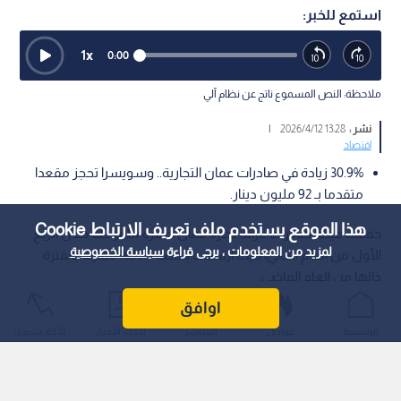
استمع للخبر:
1
x
0:00
ملاحظة: النص المسموع ناتج عن نظام آلي
نشر :
13:28 2026/4/12
|
اقتصاد
30.9% زيادة في صادرات عمان التجارية.. وسويسرا تحجز مقعدا
متقدما بـ 92 مليون دينار.
هذا الموقع يستخدم ملف تعريف الارتباط Cookie
حققت قيمة صادرات غرفة تجارة عمان طفرة ملموظة خلال الربع
لمزيد من المعلومات ، يرجى قراءة
سياسة الخصوصية
الأول من العام الحالي، حيث ارتفعت بنسبة 30.9% مقارنة بالفترة
ذاتها من العام الماضي.
اوافق
الرئيسية
عواجل
المباشر
أحدث الأخبار
الأكثر شيوعًا