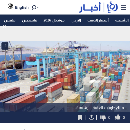
English
الرئيسية
أسعار الذهب
الأردن
مونديال 2026
فلسطين
طقس
1
ميناء حاويات العقبة - ارشيفية
0
0