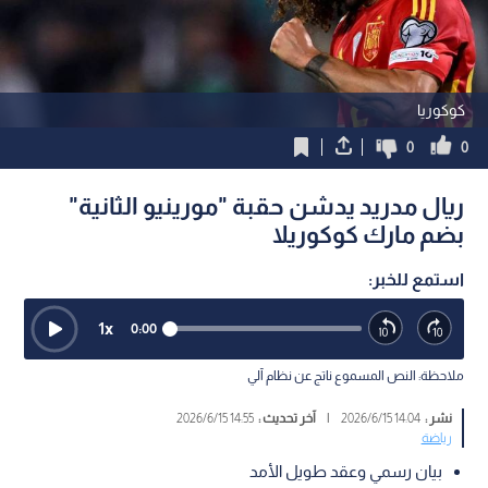
كوكوريا
0
0
ريال مدريد يدشن حقبة "مورينيو الثانية"
بضم مارك كوكوريلا
استمع للخبر:
1
x
0:00
ملاحظة: النص المسموع ناتج عن نظام آلي
نشر :
14:04 2026/6/15
|
آخر تحديث :
14:55 2026/6/15
رياضة
بيان رسمي وعقد طويل الأمد