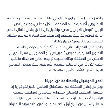
وأصدر بطل إسبانيا وأوروبا التاريخي بيانا رسميا عبر منصاته وموقعه
الإلكتروني، أكد فيه حسم الصفقة بشكل قطعي، وجاء في نص
البيان: "توصل ناديا ريال مدريد وتشيلي إلى اتفاق بشأن انتقال اللاعب
مارك كوكوريلا​، حيث سينضم إلينا بعقد يمتد لمدة 6 مواسم مقبلة،
ليستمر حتى 30 يونيو/ حزيران 2032".
ولم يتمكن النجم الإسباني صاحب الـ27 عاما من خوض جلسة
التصوير التقليدية بقميص "الميرينغي" أو الحضور إلى مقر النادي إثر
الإعلان عن الصفقة؛ وذلك بسبب تواجده الحالي مع بعثة منتخب
بلاده "لاروخا" في الولايات المتحدة الأمريكية، حيث يخوض المدافع
الدولي غمار نهائيات كأس العالم 2026.
تحدي المونديال والانطلاقة من أمريكا
ويتزامن إعلان الصفقة مع الاستحقاق العالمي الكبير لكوكوريا؛ إذ
يستهل المنتخب الإسباني مشواره المونديالي لمواجهة منتخب
الرأس الأخضر على أرضية ملعب "أتالانتا ستاديوم"، في مباراة يبحث
فيها الإسبان عن انتزاع أول ثلاث نقاط وتأمين بداية قوية للبطولة