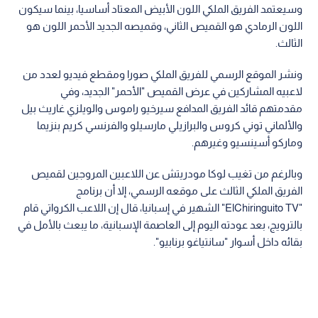
وسيعتمد الفريق الملكي اللون الأبيض المعتاد أساسيا، بينما سيكون
اللون الرمادي هو القميص الثاني، وقميصه الجديد الأحمر اللون هو
الثالث.
ونشر الموقع الرسمي للفريق الملكي صورا ومقطع فيديو لعدد من
لاعبيه المشاركين في عرض القميص "الأحمر" الجديد، وفي
مقدمتهم قائد الفريق المدافع سيرخيو راموس والويلزي غاريث بيل
والألماني توني كروس والبرازيلي مارسيلو والفرنسي كريم بنزيما
وماركو أسينسيو وغيرهم.
وبالرغم من تغيب لوكا مودريتش عن اللاعبين المروجين لقميص
الفريق الملكي الثالث على موقعه الرسمي، إلا أن برنامج
"ElChiringuito TV" الشهير في إسبانيا، قال إن اللاعب الكرواتي قام
بالترويج، بعد عودته اليوم إلى العاصمة الإسبانية، ما يبعث بالأمل في
بقائه داخل أسوار "سانتياغو برنابيو".