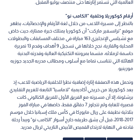
العالمية التي تستمر إثارتها حتى منتصف يوليو المقبل.
أرقام كوكوريلا وخلفية "الكامب نو"
بالنظر إلى مسيرة اللاعب من خلال لغة الأرقام والإحصائيات، يظهر
موقع "ترانسفير ماركت" أن كوكوريا يمتلك خبرة ممتازة، حيث خاض
مع تشيلسي الإنجليزي 163 مباراة في مختلف المسابقات والبطولات
المحلية والقارية، نجح خلالها في تسجيل 9 أهداف وقدم 13 تمريرة
حاسمة لزملائه، متسما بمرونته التكتيكية العالية وقدرته البدنية
الهائلة التي تتناسب تماما مع أسلوب ومطالب مدربه الجديد جوزيه
مورينيو.
وتحمل هذه الصفقة إثارة إضافية نظرا للخلفية الرياضية للاعب؛ إذ
يعد كوكوريلا من خريجي أكاديمية "لاماسيا" التابعة للغريم التقليدي
برشلونة، إلا أن مسيرته مع الفريق الأول للفريق الكتالوني كانت
قصيرة للغاية ولم تتجاوز 7 دقائق فقط، خاضها في مباراة الفوز
بثلاثية نظيفة على ريال مايوركا في كأس ملك إسبانيا خلال موسم
2017-2018، قبل أن يشق طريقه خارج أسوار "الكامب نو" ويبدأ رحلة
قادته في النهاية لارتداء القميص الأبيض التاريخي لريال مدريد.