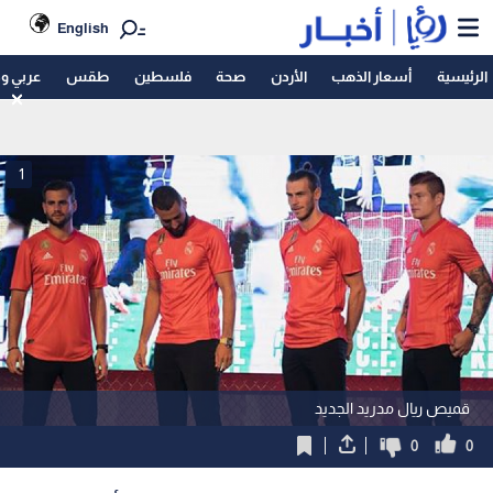
English
الرئيسية
أسعار الذهب
الأردن
صحة
فلسطين
طقس
عربي و
1
قميص ريال مدريد الجديد
0
0