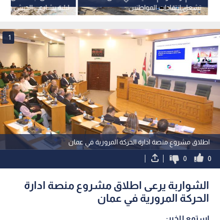
تشعل انتقادات المواطنين..
ليلية بشارعي الجيش وال
وتوضيحات حول عقود الخصخصة
لتجنب الازدحامات
والأسطول الجديد - فيديو
1
اطلاق مشروع منصة ادارة الحركة المرورية في عمان
0
0
الشواربة يرعى اطلاق مشروع منصة ادارة
الحركة المرورية في عمان
استمع للخبر: