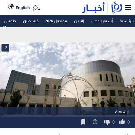
English
الرئيسية
أسعار الذهب
الأردن
مونديال 2026
فلسطين
طقس
2
ارشيفية
0
0