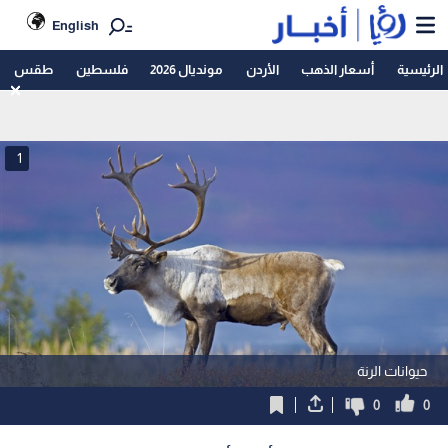
English
الرئيسية
أسعار الذهب
الأردن
مونديال 2026
فلسطين
طقس
1
حيوانات الرنة
0
0