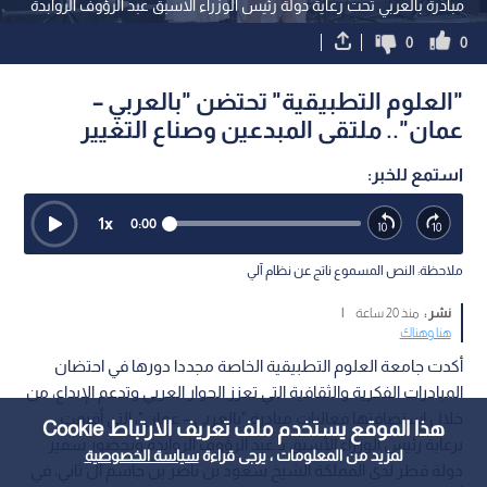
مبادرة بالعربي تحت رعاية دولة رئيس الوزراء الاسبق عبد الرؤوف الروابدة
0
0
"العلوم التطبيقية" تحتضن "بالعربي –
عمان".. ملتقى المبدعين وصناع التغيير
استمع للخبر:
1
x
0:00
ملاحظة: النص المسموع ناتج عن نظام آلي
نشر :
منذ 20 ساعة
|
هنا وهناك
أكدت جامعة العلوم التطبيقية الخاصة مجددا دورها في احتضان
المبادرات الفكرية والثقافية التي تعزز الحوار العربي وتدعم الإبداع، من
خلال استضافتها فعاليات مبادرة "بالعربي – عمان"، التي أقيمت
هذا الموقع يستخدم ملف تعريف الارتباط Cookie
برعاية رئيس الوزراء الأسبق د.عبد الرؤوف الروابدة وبحضور سفير
لمزيد من المعلومات ، يرجى قراءة
سياسة الخصوصية
دولة قطر لدى المملكة الشيخ سعود بن ناصر بن جاسم آل ثاني، في