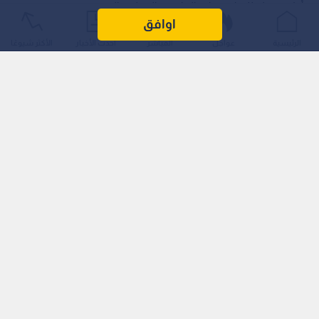
أول محطة للمبادرة خارج العاصمة القطرية الدوحة.
اوافق
الرئيسية
عواجل
المباشر
أحدث الأخبار
الأكثر شيوعًا
وشكلت استضافة الجامعة لهذا الحدث العربي محطة مهمة جمعت
نخبة من الشخصيات الوطنية المؤثرة وصناع التغيير، إلى جانب حضور
واسع من أصحاب الدولة والمعالي والسعادة والعطوفة، وأعضاء
مجلسي النواب والأعيان، والأمناء العامين للهيئات والأحزاب، إضافة
إلى شخصيات رسمية وإعلامية وأكاديمية وفنية، في مشهد عكس
مكانة الجامعة باعتبارها فضاء يحتضن المبادرات النوعية ذات الأثر
الثقافي والمعرفي.