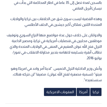
بالسجن لمدة تصل إلى 35 عاما في اطار المحاكمة التي بدأت في
نيسان/أبريل الماضي.
وهذه القضية ليست سوى شق من الخلافات بين تركيا والولايات
المتحدة اللتين تملكان أكبر جيشين في الحلف الأطلسي.
والدولتان على خلاف حول عدة مواضيع منها النزاع السوري وتوقيف
موظفين محليين في قنصليات أمريكية في تركيا، ومصير الداعية
التركي فتح الله غولن المقيم في المنفى في الولايات المتحدة والذي
تطالب أنقرة بتسليمه لاتهامه بتدبير محاولة الانقلاب في تموز/
يوليو 2016.
وأعلن وزير الداخلية التركي الخميس "لدينا أمر واحد في امريكا وهو
فيتو" (تسمية مصغرة لفتح الله غولن)، مضيفا "لن نتركه هناك،
سنستعيده".
تركيا
أمريكا
العقوبات الامريكية