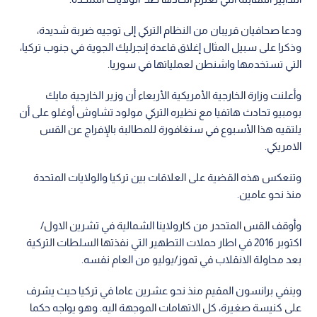
ودعا صحافيان قريبان من النظام التركي إلى توجيه ضربة شديدة،
وذكرا على سبيل المثال إغلاق قاعدة إنجرليك الجوية في جنوب تركيا،
التي تستخدمها واشنطن لعملياتها في سوريا.
وأعلنت وزارة الخارجية الأمريكية الأربعاء أن وزير الخارجية مايك
بومبيو تحادث هاتفيا مع نظيره التركي مولود تشاوش أوغلو على أن
يلتقيه هذا الأسبوع في سنغافورة للمطالبة بالإفراج عن القس
الامريكي.
وتنعكس هذه القضية على العلاقات بين تركيا والولايات المتحدة
منذ نحو عامين.
وأوقف القس المتحدر من كارولاينا الشمالية في تشرين الاول/
اكتوبر 2016 في اطار حملات التطهير التي نفذتها السلطات التركية
بعد محاولة الانقلاب في تموز/يوليو من العام نفسه.
وينفي برانسون المقيم منذ نحو عشرين عاما في تركيا حيث يشرف
على كنيسة صغيرة، كل الاتهامات الموجهة اليه. وهو يواجه حكما