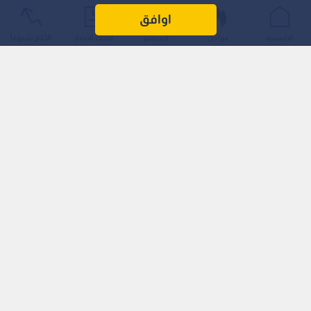
اوافق
الرئيسية
عواجل
المباشر
أحدث الأخبار
الأكثر شيوعًا
وأكد ترمب أن إدارته ستستغل الـمهلة التي منحتها المحكمة
والـبالغة أسبوعين لتقديم الطعن أمام أعلى هيئة قضائية في البلاد،
لضمان استكمال المشروع الذي يقع في إطار تطوير مرافق الرئاسة.
اقرأ أيضا: 25 ولاية أمريكية ترفع قضية ضد
ترمب في المحكمة