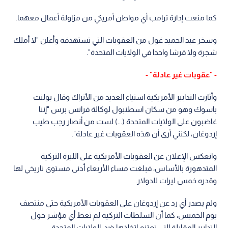
كما منعت إدارة ترامب أي مواطن أمريكي من مزاولة أعمال معهما.
وسخر عبد الحميد غول من العقوبات التي تستهدفه وأعلن "لا أملك
شجرة ولا قرشا واحدا في الولايات المتحدة".
- "عقوبات غير عادلة" -
وأثارت التدابير الأمريكية استياء العديد من الأتراك وقال بولنت
باسوك وهو من سكان اسطنبول لوكالة فرانس برس "إننا
غاضبون على الولايات المتحدة (...) لست من أنصار رجب طيب
إردوغان، لكنني أرى أن هذه العقوبات غير عادلة".
وانعكس الإعلان عن العقوبات الأمريكية على الليرة التركية
المتدهورة بالأساس، فبلغت مساء الأربعاء أدنى مستوى تاريخي لها
وقدره خمس ليرات للدولار.
ولم يصدر أي رد عن إردوغان على العقوبات الأمريكية حتى منتصف
يوم الخميس، كما أن السلطات التركية لم تعط أي مؤشر حول
التدابير المقابلة التي تعتزم اتخاذها ضد الولايات المتحدة.