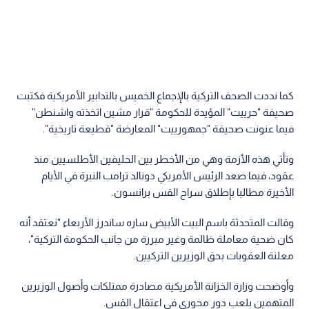
كما نددت الصحف التركية بالإجماع الخميس بالتدابير الأمريكية فكتبت
صحيفة "حرييت" المؤيدة للحكومة "قرار مشين اتخذته واشنطن"
فيما عنونت صحيفة "جمهورييت" المعارضة "قطيعة تاريخية".
وتأتي هذه الأزمة وهي من الأخطر بين الحليفين الأطلسيين منذ
عقود، فيما صعد الرئيس الأمريكي دونالد ترامب النبرة في الأيام
الأخيرة مطالبا بإطلاق سراح القس برانسون.
وقالت المتحدثة باسم البيت الأبيض ساره ساندرز الأربعاء "نعتقد أنه
كان ضحية معاملة ظالمة وغير مبررة من جانب الحكومة التركية"،
معلنة العقوبات بحق الوزيرين التركيين.
وأوضحت وزارة الخزانة الأمريكية مصادرة ممتلكات وأصول الوزيرين
المتهمين بلعب دور محوري في اعتقال القس.