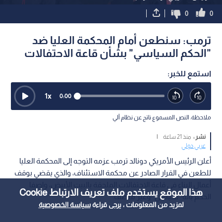
0
0
ترمب: سنطعن أمام المحكمة العليا ضد
"الحكم السياسي" بشأن قاعة الاحتفالات
استمع للخبر:
1
x
0:00
ملاحظة: النص المسموع ناتج عن نظام آلي
نشر :
منذ 21 ساعة
|
عربي دولي
أعلن الرئيس الأمريكي دونالد ترمب عزمه التوجه إلى المحكمة العليا
للطعن في القرار الصادر عن محكمة الاستئناف، والذي يقضي بوقف
أعمال البناء في قاعة الاحتفالات الملحقة بالبيت الأبيض، واصفا
هذا الموقع يستخدم ملف تعريف الارتباط Cookie
الحكم بأنه "سياسي" وغير منصف.
لمزيد من المعلومات ، يرجى قراءة
سياسة الخصوصية