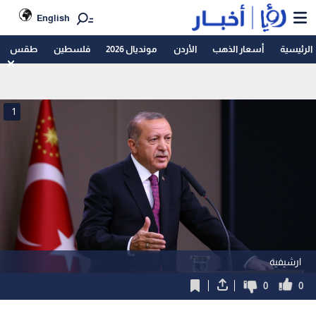
English
الرئيسية
أسعار الذهب
الأردن
مونديال 2026
فلسطين
طقس
1
ارشيفية
0
0