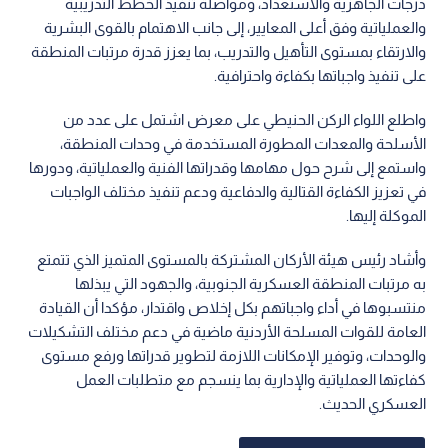
درجات الجاهزية والاستعداد، ومواصلة تنفيذ الخطط التدريبية
والعملياتية وفق أعلى المعايير، إلى جانب الاهتمام بالقوى البشرية
والارتقاء بمستوى التأهيل والتدريب، بما يعزز قدرة مرتبات المنطقة
على تنفيذ واجباتها بكفاءة واحترافية.
واطلع اللواء الركن الحنيطي على معرض اشتمل على عدد من
الأسلحة والمعدات المطورة المستخدمة في وحدات المنطقة،
واستمع إلى شرح حول مهامها وقدراتها الفنية والعملياتية، ودورها
في تعزيز الكفاءة القتالية والدفاعية ودعم تنفيذ مختلف الواجبات
الموكلة إليها.
وأشاد رئيس هيئة الأركان المشتركة بالمستوى المتميز الذي تتمتع
به مرتبات المنطقة العسكرية الجنوبية، والجهود التي يبذلها
منتسبوها في أداء واجباتهم بكل إخلاص واقتدار، مؤكدا أن القيادة
العامة للقوات المسلحة الأردنية ماضية في دعم مختلف التشكيلات
والوحدات، وتوفير الإمكانات اللازمة لتطوير قدراتها ورفع مستوى
كفاءتها العملياتية والإدارية بما ينسجم مع متطلبات العمل
العسكري الحديث.