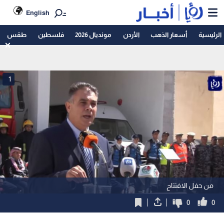
English
الرئيسية
أسعار الذهب
الأردن
مونديال 2026
فلسطين
طقس
1
من حفل الافتتاح
0
0