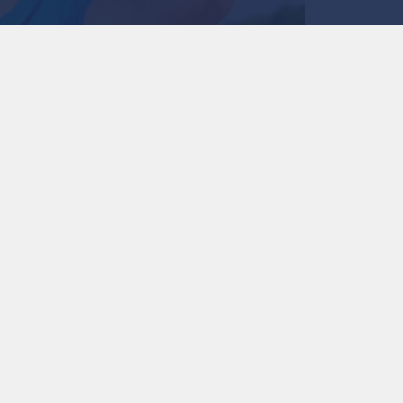
0
0
"الأمن العام" يوضح 
وإجراءات الإسعافات ال
استمع للخبر:
ملاحظة: النص المسموع ناتج عن نظام آلي
نشر :
11:35 2026/8/2
|
الأردن