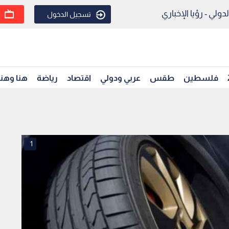
ولي - رؤيا الإخباري
تسجيل الدخول
فلسطين
طقس
عربي ودولي
اقتصاد
رياضة
هنا وهن
1