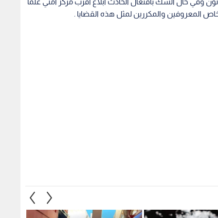
انون وفي حال الشك بافتعال الحادث ابلاغ اقرب مركز امني علما
 المعروفين والمكررين لمثل هذه القضايا .