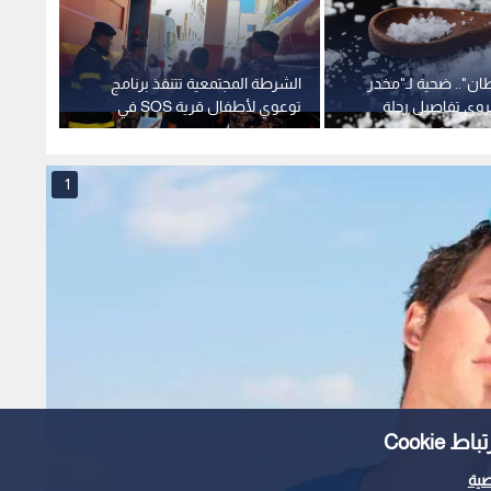
ان".. ضحية لـ"مخدر
الشرطة المجتمعية تتنفذ برنامج
في الأ
روي تفاصيل رحلة
توعوي لأطفال قرية SOS في
الكريس
إربد
وتهريب
1
Cooki
ية