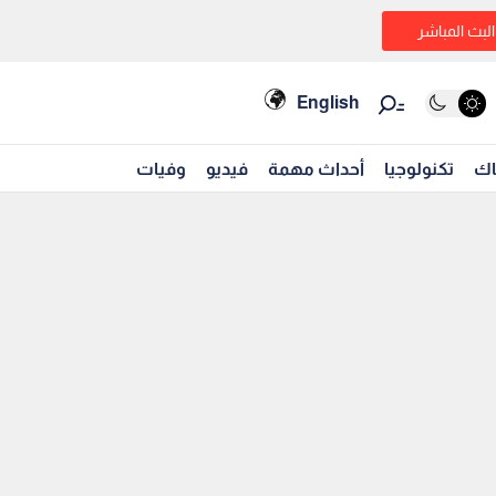
البث المباشر
English
اك
تكنولوجيا
أحداث مهمة
فيديو
وفيات