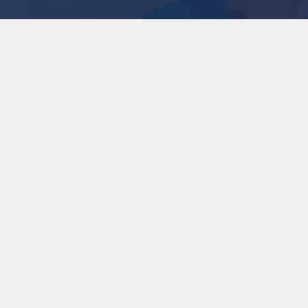
أعراض ضربة الشمس
أولية
1
x
0:00