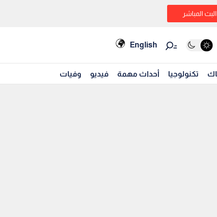
البث المباشر
English
اك
تكنولوجيا
أحداث مهمة
فيديو
وفيات