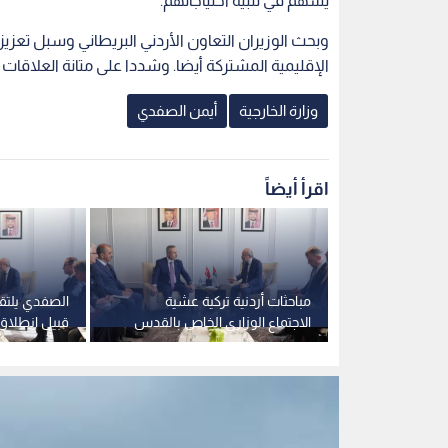
يسهم في تلبية احتياجاتهم.
وبحث الوزيران التعاون الأردني البريطاني وسبل تعزيز
الإقليمية المشتركة أيضا. وشددا على متانة العلاقات
وزارة الخارجية
أيمن الصفدي
اقرأ أيضاً
لإسرائيل" على
مباحثات أردنية تركية عشية
الصفدي يلتق
المقدسات
الاجتماع الوزاري الخاص بالقدس
قبيل انطلاق 
الأردن لدعم