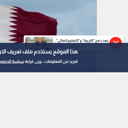
بعد دمج "التربية" و"التعليم العالي"..
تعديل وزاري مرتقب...
هذا الموقع يستخدم ملف تعريف الارتباط e
لمزيد من المعلومات ، يرجى قراءة
سياسة الخصوص
علما الأردن وقطر
0
0
الصفدي ورئيس الوزراء