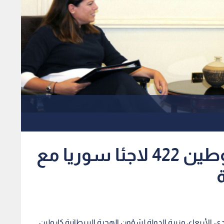
الصفدي يبحث إعادة توطين 422 لاجئا سوريا مع
ة
 الأربعاء، وزيرة الدولة لشؤون الهجرة البريطانية كارولين