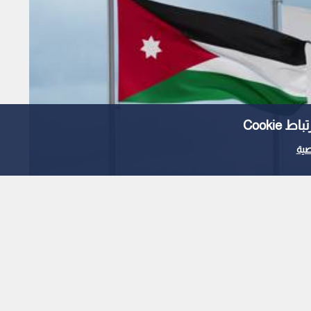
Cooki
ية
 القطري يبحثان تبعات