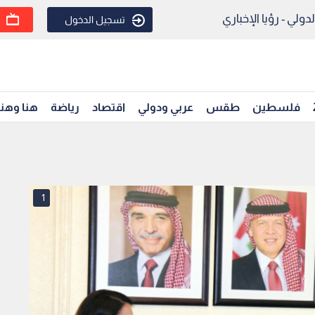
ولي - رؤيا الإخباري
تسجيل الدخول
فلسطين
طقس
عربي ودولي
اقتصاد
رياضة
هنا وهن
1