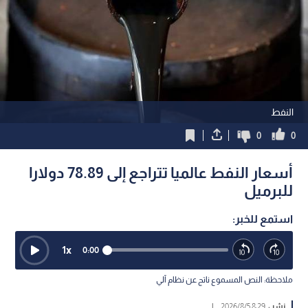
النفط
0
0
أسعار النفط عالميا تتراجع إلى 78.89 دولارا
للبرميل
استمع للخبر:
1
x
0:00
ملاحظة: النص المسموع ناتج عن نظام آلي
نشر :
8:29 2026/8/5
|