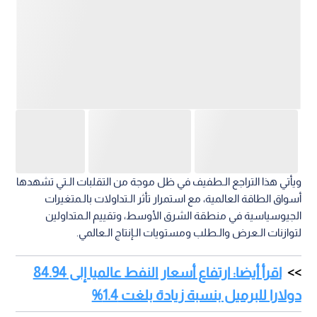
ويأتي هذا التراجع الـطفيف في ظل موجة من التقلبات الـتي تشهدها
أسواق الطاقة العالمية، مع استمرار تأثر الـتداولات بالـمتغيرات
الجيوسياسية في منطقة الشرق الأوسط، وتقييم الـمتداولين
لتوازنات الـعرض والـطلب ومستويات الـإنتاج الـعالمي.
اقرأ أيضا: ارتفاع أسعار النفط عالميا إلى 84.94
دولارا للبرميل بنسبة زيادة بلغت 1.4%