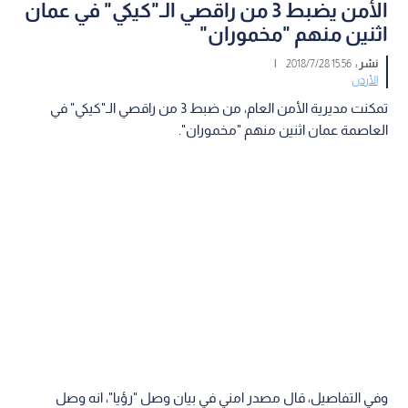
الأمن يضبط 3 من راقصي الـ"كيكي" في عمان
اثنين منهم "مخموران"
نشر :
15:56 2018/7/28
|
الأردن
تمكنت مديرية الأمن العام، من ضبط 3 من راقصي الـ"كيكي" في
العاصمة عمان اثنين منهم "مخموران".
وفي التفاصيل، قال مصدر امني في بيان وصل "رؤيا"، انه وصل