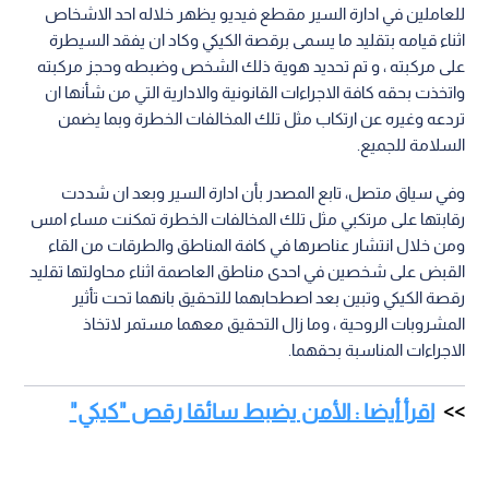
للعاملين في ادارة السير مقطع فيديو يظهر خلاله احد الاشخاص
اثناء قيامه بتقليد ما يسمى برقصة الكيكي وكاد ان يفقد السيطرة
على مركبته ، و تم تحديد هوية ذلك الشخص وضبطه وحجز مركبته
واتخذت بحقه كافة الاجراءات القانونية والادارية التي من شأنها ان
تردعه وغيره عن ارتكاب مثل تلك المخالفات الخطرة وبما يضمن
السلامة للجميع.
وفي سياق متصل، تابع المصدر بأن ادارة السير وبعد ان شددت
رقابتها على مرتكبي مثل تلك المخالفات الخطرة تمكنت مساء امس
ومن خلال انتشار عناصرها في كافة المناطق والطرقات من القاء
القبض على شخصين في احدى مناطق العاصمة اثناء محاولتها تقليد
رقصة الكيكي وتبين بعد اصطحابهما للتحقيق بانهما تحت تأثير
المشروبات الروحية ، وما زال التحقيق معهما مستمر لاتخاذ
الاجراءات المناسبة بحقهما.
اقرأ أيضا : الأمن يضبط سائقا رقص "كيكي"