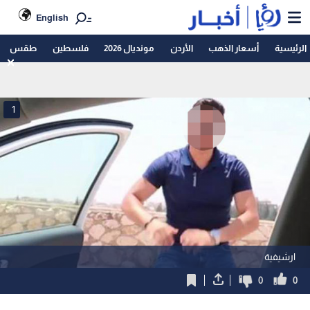
English
الرئيسية
أسعار الذهب
الأردن
مونديال 2026
فلسطين
طقس
1
ارشيفية
0
0