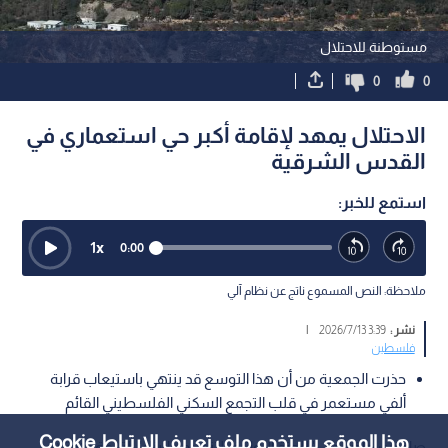
مستوطنة للاحتلال
0
0
الاحتلال يمهد لإقامة أكبر حي استعماري في
القدس الشرقية
استمع للخبر:
1
x
0:00
ملاحظة: النص المسموع ناتج عن نظام آلي
نشر :
3:39 2026/7/13
|
فلسطين
حذرت الجمعية من أن هذا التوسع قد ينتهي باستيعاب قرابة
ألفي مستعمر في قلب التجمع السكني الفلسطيني القائم
هذا الموقع يستخدم ملف تعريف الارتباط Cookie
صادقت ما تسمى "اللجنة اللوائية للتنظيم والبناء" التابعة الاحتلال