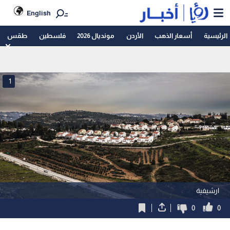
English
الرئيسية
أسعار الذهب
الأردن
مونديال 2026
فلسطين
طقس
1
ارشيفية
0
0