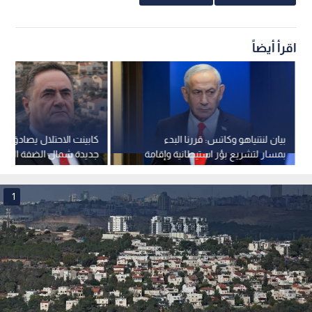
اقرأ أيضاً
بيان لنتنياهو وكاتس: قررنا البدء
كابينت الاحتلال يصادق ع
بمسار لتشريع بؤر استيطانية وإقامة
جديدة شمال الضفة الغرب
بؤر جديدة بالضفة الغربية
سموتريتش وكاتس
1