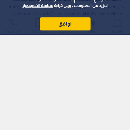
لمزيد من المعلومات ، يرجى قراءة
سياسة الخصوصية
في القدس المحتلة، على إيداع مخطط حمل الرقم "1049873" لإقامة
نحو 450 وحدة سكنية استعمارية في حي "أم ليسون" الفلسطيني
بالقدس الشرقية المحتلة.
اوافق
الرئيسية
عواجل
المباشر
أحدث الأخبار
الأكثر شيوعًا
وجاءت هذه المصادقة بعد أن ظل المشروع الذي تقدمت به شركة
"توبوديا" عام 2022 معلقا لأكثر من عامين بسبب شرط اللجنة
توسيع الطريق المؤدي إلى موقع البناء.