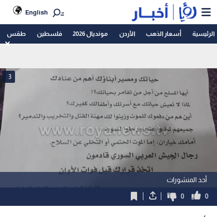
English
الرئيسية
أسعار الذهب
الأردن
مونديال 2026
فلسطين
طقس
3
أحد المنشورات
0
0