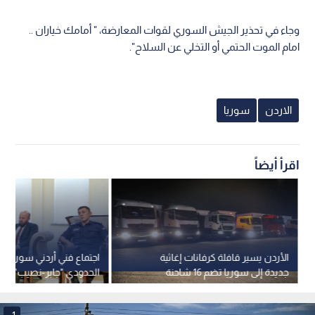
وجاء في تحذير الجيش السوري لقوات المعارضة، " أمامك خياران ..
امام الموت الحتمي أو التخلي عن السلاح".
الاردن
سوريا
اقرأ أيضاً
الأردن يسير قافلة كرفانات إغاثية
اجتماع فني أردني سوري عن
جديدة إلى سوريا تضم 16 شاحنة
الحدودي "جابر-نصيب" لب
وتسهيل الملاحة البرية
1