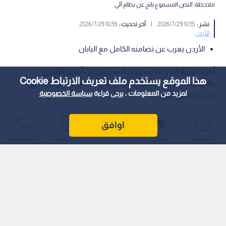
ملاحظة: النص المسموع ناتج عن نظام آلي
نشر :
10:55 2026/7/29
|
آخر تحديث :
10:59 2026/7/29
الأردن
الأردن يعرب عن تضامنه الكامل مع اليابان.
أعربت وزارة الخارجية وشؤون المغتربين عن أصدق التعازي
هذا الموقع يستخدم ملف تعريف الارتباط Cookie
والمواساة لحكومة وشعب اليابان الصديقة بضحايا الزلزال الذي
لمزيد من المعلومات ، يرجى قراءة
سياسة الخصوصية
ضرب مناطق فيها.
اوافق
الرئيسية
عواجل
المباشر
أحدث الأخبار
الأكثر شيوعًا