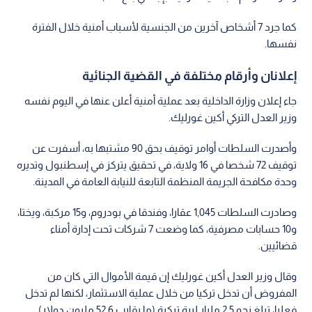
كما جرد 7 أشخاص آخرين من الجنسية لأسباب أمنية خلال الفترة
نفسها.
إعلانان وأرقام مختلفة في القضية الجنائية
جاء إعلان وزارة الداخلية بعد عملية أمنية أعلن عنها في اليوم نفسه
وزير العدل التركي أكين غورليك.
وأصدرت السلطات أوامر توقيف بحق 90 مشتبها به، أسفرت عن
توقيف 72 شخصا في 16 ولاية، في تحقيق يتركز في إسطنبول وتديره
وحدة مكافحة الجريمة المنظمة التابعة للنيابة العامة في المدينة.
وصادرت السلطات 1,045 عقارا، وفندقا في بودروم، و15 مركبة، ويختا،
و10 حسابات مصرفية، كما وضعت 7 شركات تحت إدارة أمناء
قضائيين.
وقال وزير العدل أكين غورليك إن قيمة الأموال التي كان من
المفروض أن تدخل تركيا من خلال عملية الاستثمار، لكنها لم تدخل
فعليا، تبلغ نحو 2.5 مليار ليرة تركية (ما يقارب 52.6 مليون دولار).