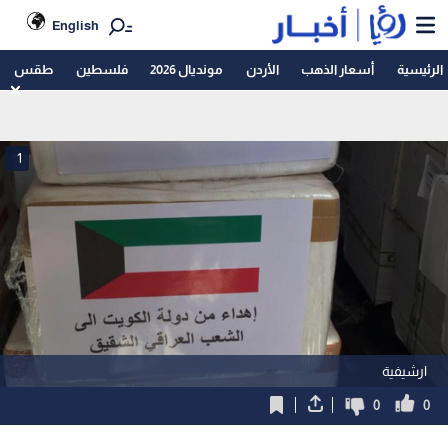
English
الرئيسية
أسعار الذهب
الأردن
مونديال 2026
فلسطين
طقس
1
ارشيفية
0
0