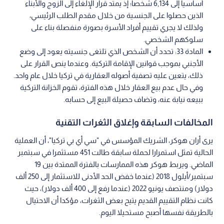
أساسيا إلى 6,134 شخصا؛ إذ يمتد قرار الإلغاء إلى الزوج والأبناء
الذين حصلوا على الجنسية من خلال مقدم الطلب الرئيسي،
ولذلك لا يجري تقييم أفراد الأسرة بصورة منفصلة بناء على
سلوكهم الشخصي.
المادة 33: تحدد أن الشخص الذي تلتغى جنسيته يعود إلى وضع
الأجنبي بموجب قوانين الإقامة التركية. وعندما ينص القرار على
ذلك، يتعين عليه تصفية أصوله العقارية في تركيا خلال عام واحد.
وفي حال عدم بيع العقار خلال هذه الفترة، تقوم الخزانة التركية
ببيعه نيابة عنه، وتضاف حصيلة البيع إلى حسابه.
المخالفات السابقة وإغلاق الثغرات التقنية
يرى أران هوكر، الشريك المؤسس في "سي أي بي تركيا"، أن العملية
الحالية تمثل استمرارا لحملة سابقة طالت 451 مستثمرا في سبتمبر
الماضي. ويربط هوكر هذه الممارسات بالفترة الممتدة بين 19
سبتمبر/أيلول 2018 (عندما خفض الحد الأدنى للاستثمار إلى 250 ألف
دولار) ومنتصف يونيو 2022 (عندما رفع إلى 400 ألف دولار)، حيث
كانت نظام التقييم القديم يتيح بعض الثغرات، مؤكدا أن الاحتيال
بالطريقة نفسها أصبح مستحيلا اليوم.