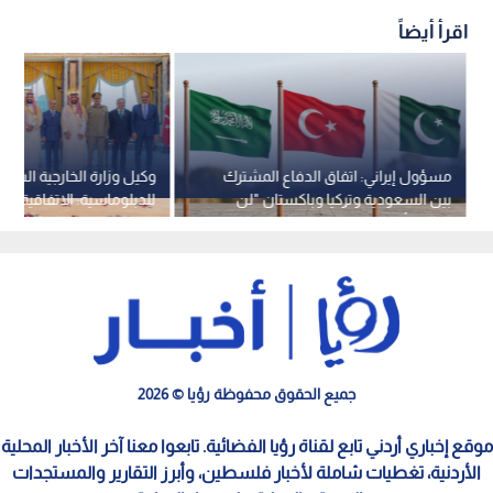
اقرأ أيضاً
مسؤول إيراني: اتفاق الدفاع المشترك
وكيل وزارة الخارجية السع
بين السعودية وتركيا وباكستان "لن
للدبلوماسية: الاتفاقية لا 
يضمن أمنها"
توجه لبناء محور عسكري أ
طائفي
جميع الحقوق محفوظة رؤيا © 2026
موقع إخباري أردني تابع لقناة رؤيا الفضائية. تابعوا معنا آخر الأخبار المحلية
الأردنية، تغطيات شاملة لأخبار فلسطين، وأبرز التقارير والمستجدات