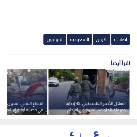
اصابات
الاردن
السعودية
الحوثيون
اقرأ أيضاً
الهلال الأحمر الفلسطيني: 48 إصابة
الدفاع المدني السوري: 
وعرقلة للطواقم الطبية في اقتحام
في حصيلة أولية إثر انفجار 
مستمر لقوات الاحتلال في قلنديا
دمشق
وكفر عقب