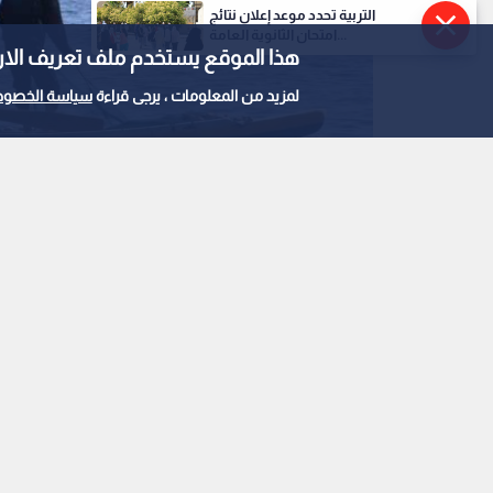
التربية تحدد موعد إعلان نتائج
امتحان الثانوية العامة...
هذا الموقع يستخدم ملف تعريف الارتباط e
لمزيد من المعلومات ، يرجى قراءة
سياسة الخصوص
صيادين فلسطينيين قرب ميناء غزة
0
0
مسيرة "إسرائيلية" قرب
استمع للخبر: