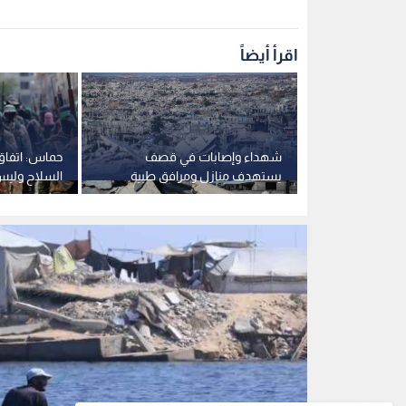
اقرأ أيضاً
اغتيال قائد في
شهداء وإصابات في قصف
حماس: اتفاق
غارة على دير
يستهدف منازل ومرافق طبية
السلاح وليس
بقطاع غزة