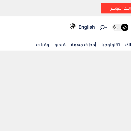
البث المباشر
English
اك
تكنولوجيا
أحداث مهمة
فيديو
وفيات