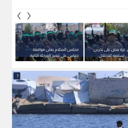
 غزة ينص على تخزين
مجلس السلام يعلن موافقة
جيش ال
 تسليمه للاحتلال
حماس على تنفيذ المرحلة الثانية
ما يزع
من اتفاق وقف إطلاق النار في
مسجد 
قطاع غزة
1