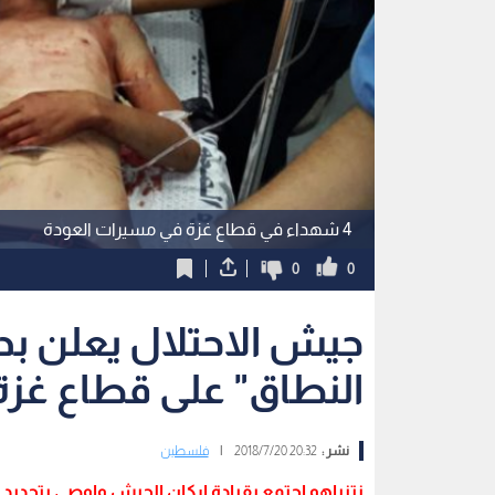
4 شهداء في قطاع غزة في مسيرات العودة
0
0
جيش الاحتلال يعلن ب
النطاق" على قطاع غزة
نشر :
20:32 2018/7/20
|
فلسطين
نتنياهو اجتمع بقيادة اركان الجيش واوصى بتجديد