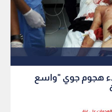
دء هجوم جوي "واسع
 الهجمات على غزة