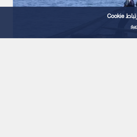
Cooki
ية
اتحاد لجان الصيادين: إصابة 3 صيادين بنيران
 ميناء غزة
1
x
0:00