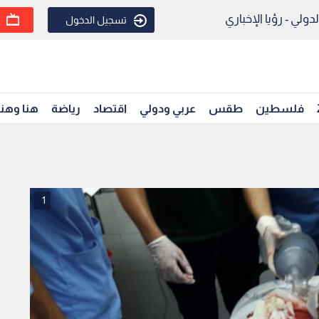
ولي - رؤيا الإخباري
تسجيل الدخول
فلسطين
طقس
عربي ودولي
اقتصاد
رياضة
هنا وهن
1