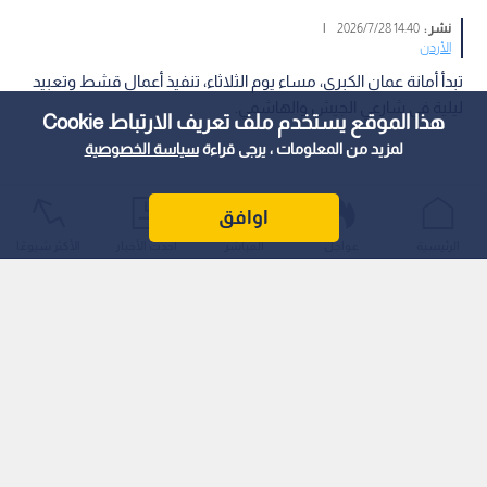
نشر :
14:40 2026/7/28
|
الأردن
تبدأ أمانة عمان الكبرى، مساء يوم الثلاثاء، تنفيذ أعمال قشط وتعبيد
ليلية في شارعي الجيش والهاشمي.
هذا الموقع يستخدم ملف تعريف الارتباط Cookie
لمزيد من المعلومات ، يرجى قراءة
سياسة الخصوصية
اوافق
الرئيسية
عواجل
المباشر
أحدث الأخبار
الأكثر شيوعًا
وتأتي هذه الأعمال ضمن خطة الأمانة لإعادة تأهيل الشوارع
الرئيسية في مناطقها، حيث تبدأ الصيانة من جسر رغدان حتى جسر
المربط، ثم إلى طلوع الشابسوغ.