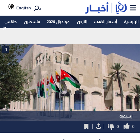
English
الرئيسية
أسعار الذهب
الأردن
مونديال 2026
فلسطين
طقس
1
ارشيفية
0
0