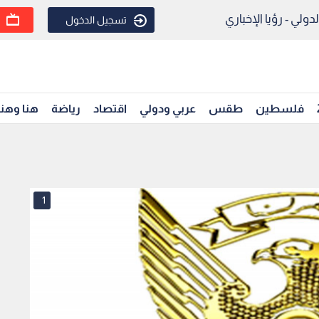
ولي - رؤيا الإخباري
تسجيل الدخول
فلسطين
طقس
عربي ودولي
اقتصاد
رياضة
هنا وهن
1