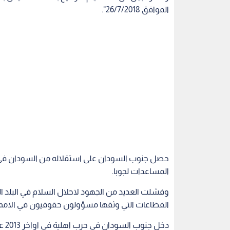
المساعدات لجوبا.
وفشلت العديد من الجهود لاحلال السلام في البلد ا
الفظاعات التي وثقها مسؤولون حقوقيون في الامم 
دخل
للانقلاب عليه.
والاسبوع الماضي فرض مجلس الامن الدولي حظرا ع
عسكريين اثنين ليزيد الضغوط على البلد المضطرب.
السودان
اقرأ أيضاً