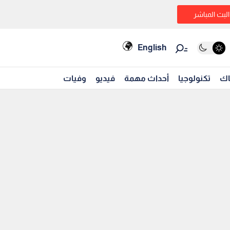
البث المباشر
English
اك
تكنولوجيا
أحداث مهمة
فيديو
وفيات