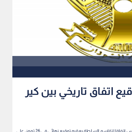
قيع اتفاق تاريخي بين كير
ستوقع الحكومة والمتمردون بجنوب السودان الخميس اتفاقا لتقاسم السلطة يعقبه توقيع نهائي في 26 تموز، على