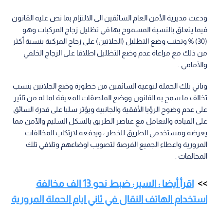
ودعت مديرية الأمن العام السائقين الى الالتزام بما نص عليه القانون
فيما يتعلق بالنسبة المسموح بها في تظليل زجاج المركبات وهو
(30) % وتجنب وضع التظليل (الجلاتين) على زجاج المركبة بنسبة أكثر
من ذلك مع مراعاة عدم وضع التظليل اطلاقا على الزجاج الخلفي
والأمامي .
وتاتي تلك الحملة لتوعية السائقين من خطورة وضع الجلاتين بنسب
تخالف ما سمح به القانون ووضع الملصقات المعيقة لما له من تاثير
على عدم وضوح الرؤيا الأفقية والجانبية ويؤثر سلبا على قدرة السائق
على القيادة والتعامل مع عناصر الطريق بالشكل السليم والآمن مما
يعرضه ومستخدمي الطريق للخطر ، ويدفعه لارتكاب المخالفات
المرورية واعطاء الجميع الفرصة لتصويب اوضاعهم وتلافي تلك
المخالفات .
اقرأ أيضا : السير: ضبط نحو 13 الف مخالفة
استخدام الهاتف النقال في ثاني ايام الحملة المرورية