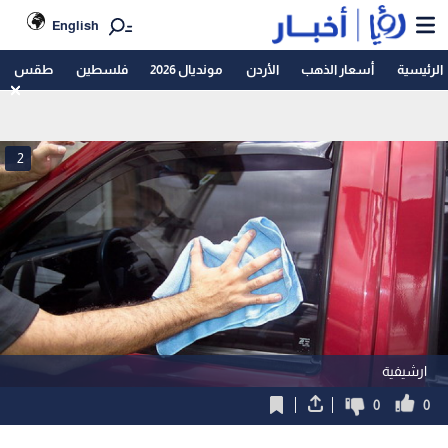
English
الرئيسية
أسعار الذهب
الأردن
مونديال 2026
فلسطين
طقس
2
ارشيفية
0
0