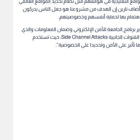
تابع لشركة جوجل أندرويد، أجرى الباحثون التتبع باستخدام
كن مصممة لتتبع الموقع. وتضمنت تلك الأدوات مقياس
التسارع Accelerometer والذي يتتبع سرعة حركة الهاتف، ومقياس المغناطيسية Magnetometer الذي يعمل مثل
قمية، والجيروسكوب Gyroscope الذي يتتبع الدوران. هذه المستشعرات مسؤولة عن أشياء مثل تغيير
الهاتف.
ة مع إمكانية الوصول إلى جميع هذه المستشعرات تعتبر إلى حد
ظام تحديد المواقع GPS بهذه الهواتف”.
من أجل تعقب الأشخاص الخاضعين للاختبار، قام الباحثون بتنزيل ما بدا أنه تطبيق ضوء فلاش flashlight app، ولكن