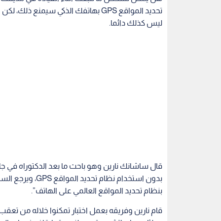
تحديد المواقع GPS بهاتفك الذكي سيمن
ليس كذلك دائما.
قال ساشانك نارين وهو باحث ما بعد الدكتوراه في جام
بدون استخدام نظام
بنظام تحديد المواقع العالمي على الهاتف”.
قام نارين وفريقه بعمل اختبار تمكنوا خلاله من تعق
وولثام وماساتشوستس ولندن. تم إيقاف خدمات الموا
(GPS) – واستخدم الباحثون أجهزة استشعار أخر
وجود نقاط ضعف في هذه التقنيات ويجب عليهم الا
وقال جيفارا نوبر الأستاذ في جامعة نورث إيسترن ويد
معلومات جانبية لاستنتاج شيء ما، ويمكن أن يكون لها