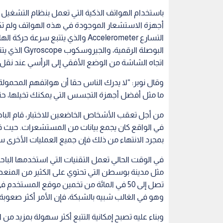
في الواقع كان يجمع بيانات من المستشعرات. حيث قا
بمجرد الانتهاء من ذلك فإن جميع العمليات الأخرى ست
في الوقت الحالي تعمل التقنيات التي استخدمها الب
مثل مدينة بوسطن التي تحتوي على الكثير من المنع
تصل إلى 50 في المائة من تخمين موقع المست
وهو في الغالب شبيه بالشبكة، فإن الأمر أكثر صعوبة.
وبناء عليه تصبح إمكانية التتبع أكثر سهولة بمزيد من 
ستسافر في نفس الطريق كل يوم، فلدينا احتمال كبير
المائة“.
تفاجأ الباحثون بالنتائج ويتوقعون مزيدا من الدقة بم
العالية، ولكن نظرا لتطور أجهزة الاستشعار في الهوات
دقة، فقد يصبح هذا الأمر وسيلة أساسية لانتهاك 
على الرغم من أن الباحثين من جامعة نورث إيسترن استخ
قال “إن الإختراق ينطبق أيضا على أجهزة آيفون، نظرا 
ذلك”.