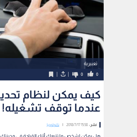
تعبيرية
0
0
عندما توقف تشغيله!
نشر :
15:58 2018/7/17
|
تكنولوجيا
هل يمكن لشخص ما تتبعك أثناء القيادة في مدينتك 