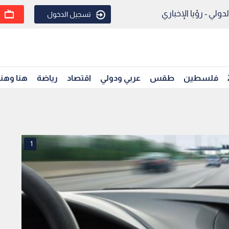
ولي - رؤيا الإخباري
تسجيل الدخول
فلسطين
طقس
عربي ودولي
اقتصاد
رياضة
هنا وهن
1