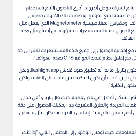
ل نارين: “يجب أن يكون لديك تطبيق مثبت على الهاتف ولكن
كون تلقائية”.
احثون بشكل أفضل في مدن معينة، حيث قال نارين: “في مكان
طفات الفريدة والطرق المتعرجة جدا، يمكنك الحصول على دقة
خدم في أهم خمس نتائج بحث، إنما في حالة وجود مكان مثل مانهاتن
المعلومات، حيث توصل الباحثون إلى الاحتمال التالي: “إذا كنت
 للغاية لتخمين المكان الذي تعيش فيه وأين تعمل وما هي
المسارات التي أخذتها. بمعنى أنه عندما تسلك مسارات متكررة فأن دقة تحديد موقعك قد تصل إلى أكثر من 90 في
رور الوقت، حيث قالوا: “لم نكن نتوقع بصدق مثل هذه الدقة
ف الذكية والتي تم استخدامها في الاختبار، ولأنها أصبحت أكثر
خصوصية المستخدمين”.
دموا الهواتف التي تعمل بنظام التشغيل أندرويد، إلا أن نوبار
لأن لها نوعا من الأذونات المماثلة لأجهزة الاستشعار وما إلى