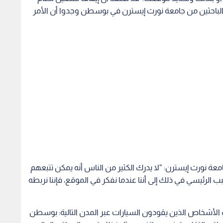
ع ذلك، لكن الباحثين من جامعة نورث إيسترن في بوسطن وجدوا أن الأمر
عة نورث إيسترن: “لا يدرك الكثير من الناس أنه يمكن تتبعهم
 تحديد المواقع GPS، ويرجع السبب الرئيسي في ذلك إلى أننا عندما نفكر في الموقع، فإننا نربطه
ب الأشخاص الذين يقودون السيارات عبر المدن التالية: بوسطن
قع التقليدية في هواتفهم مثل نظام تحديد المواقع العالمي
ى. وأضاف نارين إن الهدف من مشروعنا هو جعل الناس يدركون
هتمام بها لحماية أنفسهم وخصوصيتهم.
ير برنامج الجامعة للأمن الإلكتروني وضمان المعلومات والذي
شارك في البحث: “هناك مجال كامل يسمى بهجمات القنوات الجانبية Side Channel Attacks، حيث تستخدم
 تأثير على الأمن وتحديدا على الخصوصية”.