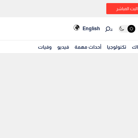
البث المباشر
English
اك
تكنولوجيا
أحداث مهمة
فيديو
وفيات