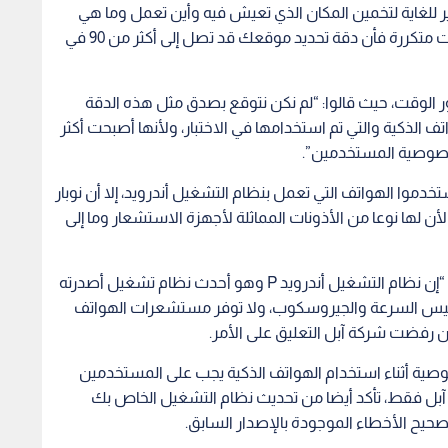
وفي تصريح لشبكة CNBC، قال متحدث باسم جوجل: “إن نظام التشغيل أندرويد P وهو أحدث نظام تشغيل أصدرته
اييس السرعة والجيروسكوب، ولا توفر مستشعرات الهواتف
 رفضت شركة آبل التعليق على الأمر.
تحديد المواقع GPS لحماية الخصوصية أثناء استخدام الهواتف الذكية يجب على المستخدمين
 آبل فقط، تأكد أيضا من تحديث نظام التشغيل الخاص بك
صحيح الأخطاء الموجودة بالإصدار السابق.
 حول جدوى الذكاء
"ميتا" تستحوذ على أداة الذكاء
ي الهواتف الذكية
الاصطناعي "مانوس" المطورة
الذكاء