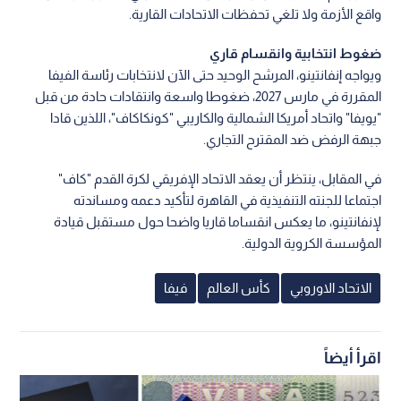
ورد الاتحاد الأوروبي بحزم على بيان الفيفا، مؤكدا أن التصريحات
الصادرة عن عدد محدود من الموظفين والمسؤولين الذين تعتمد
مسيرتهم المهنية على رضا رئيس الاتحاد الدولي لا تغير شيئا من
واقع الأزمة ولا تلغي تحفظات الاتحادات القارية.
ضغوط انتخابية وانقسام قاري
ويواجه إنفانتينو، المرشح الوحيد حتى الآن لانتخابات رئاسة الفيفا
المقررة في مارس 2027، ضغوطا واسعة وانتقادات حادة من قبل
"يويفا" واتحاد أمريكا الشمالية والكاريبي "كونكاكاف"، اللذين قادا