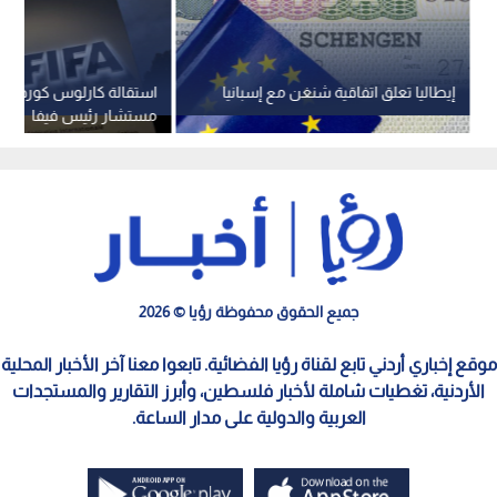
جبهة الرفض ضد المقترح التجاري.
في المقابل، ينتظر أن يعقد الاتحاد الإفريقي لكرة القدم "كاف"
اجتماعا للجنته التنفيذية في القاهرة لتأكيد دعمه ومساندته
لإنفانتينو، ما يعكس انقساما قاريا واضحا حول مستقبل قيادة
المؤسسة الكروية الدولية.
الاتحاد الاوروبي
كأس العالم
فيفا
اقرأ أيضاً
إيطاليا تعلق اتفاقية شنغن مع إسبانيا
استقالة كارلوس كوردير
مستشار رئيس فيفا