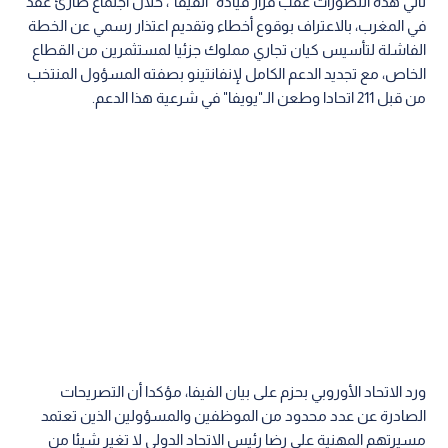
اقرأ أيضا: "كأس العالم ليست للبيع".. "يويفا"
يصوت بالإجماع على مقاطعة بطولات "فيفا"
وأوضح "يويفا"، في بيان رسمي، أن الاتحادات الوطنية الأعضاء كانت
صريحة بشأن شروط العودة؛ والتي لا تقتصر على إلغاء المشروع
التجاري فحسب، بل تتطلب تقديم ضمانات قاطعة بعدم تكرار مثل
هذه المحاولات التي تشوه اللعبة، معتبرا أن هذه الشروط لم
تستوف بعد، ومجددا إعلانه فقدان الثقة الكاملة في قيادة رئيس
الفيفا جياني إنفانتينو.
موقف "فيفا" وتشكيك أوروبي
تأتي هذه التطورات عقب قرار قيادة "الفيفا"، خلال اجتماع طارئ عقد
في المغرب، بالاعتراف بوقوع أخطاء وتقديم اعتذار رسمي عن الخطة
الفاشلة لتأسيس كيان تجاري مملوك جزئيا لمستثمرين من القطاع
الخاص، مع تجديد الدعم الكامل لإنفانتينو بصفته المسؤول المنتخب
من قبل 211 اتحادا وطعن الـ"يويفا" في شرعية هذا الدعم.