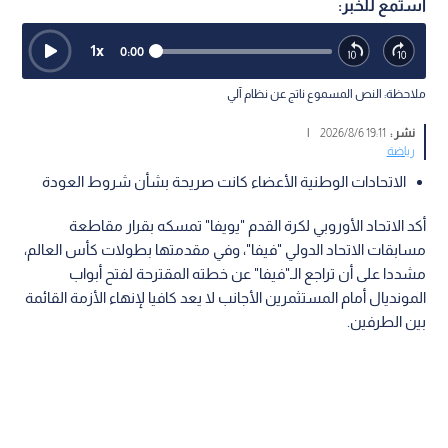
جياني إنفانتينو
0
0
"يويفا" يتمسك بمقاطعة بطولات "فيفا"
ويجدد سحب الثقة من إنفانتينو
استمع للخبر:
1
x
0:00
ملاحظة: النص المسموع ناتج عن نظام آلي