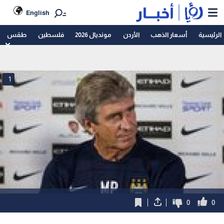
English
الرئيسية
أسعار الذهب
الأردن
مونديال 2026
فلسطين
طقس
1
0
0