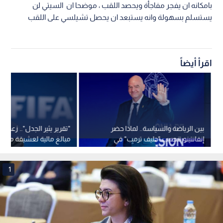
بامكانه ان يفجر مفاجأة ويحصد اللقب ، موضحا ان السيتي لن
يستسلم بسهولة وانه يستبعد ان يحصل تشيلسي على اللقب
اقرأ أيضاً
بين الرياضة والسياسة.. لماذا حضر
"تقرير يثير الجدل".. زعم دف
إنفانتينو تنصيب "حليف ترمب" في
مبالغ مالية لعشيقة مزعو
كولومبيا؟
"فيفا" جياني إنفانتينو
1