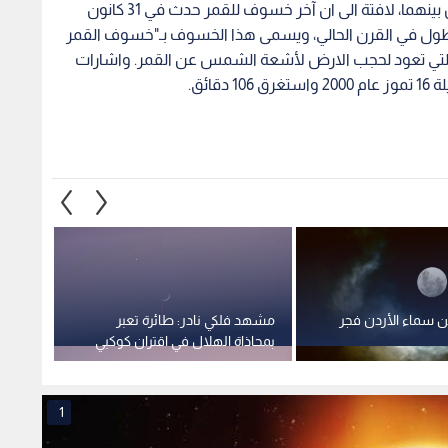
والقمر (بدرا)، معا على خط واحد بحيث تتوسط الارض بينهما، لافتة الى ان آخر خسوف للقمر حدث في 31 كانون
ي إلا ان خسوف القمر في ليلة 27 هو الاطول في القرن الحالي، ويسمى هذا الخسوف بـ"خسوف القمر
التي تعود لحجب الارض لأشعة الشمس عن القمر. واشارات
ائق.
ن سماء الأردن فجر
مشهد فلكي نادر: طائرة تعبر
أ ف ب 
بمحاذاة الهلال في اقتران كوكبي
مذهل -فيديو
طن من
1