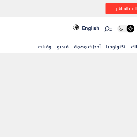
البث المباشر
English
اك
تكنولوجيا
أحداث مهمة
فيديو
وفيات