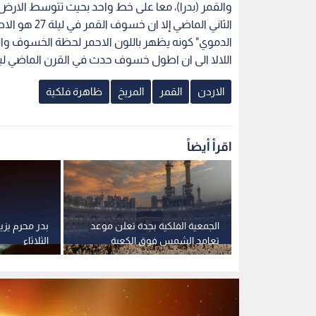
الثاني الماض
الدموي" كونه يظهر باللون الاحمر لحظة الخسوف و
اللالا الى ان اطول خسوف حدث في القرن الماضي ليلة 16 تموز عام 2000 واستغرق 106 دق
الاردن
القمر
المريخ
ظاهرة فلكية
اقرأ أيضاً
بظاهرة فلكية
الجمعية الفلكية بجدة تعلن موعد
بدر محرم يزي
تعامد الشمس فوق الكعبة
الثلاثاء
المشرفة