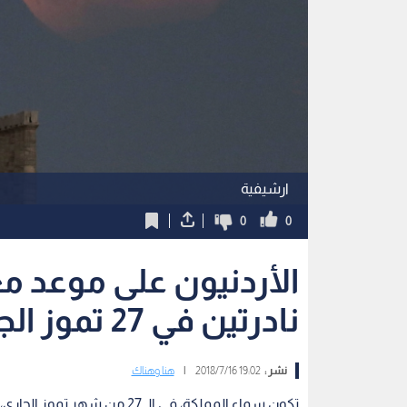
ارشيفية
0
0
الأردنيون على موعد م
نادرتين في 27 تموز الجاري
نشر :
19:02 2018/7/16
|
هنا وهناك
تكون سماء المملكة، في الـ 27 