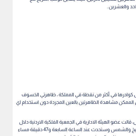
د والعشرين .
لال كوادرها في أكثر من نقطة في المملكة ، ظاهرتي الخسوف
 الممكن مشاهدة الظاهرتين بالعين المجردة دون استخدام اي
الت عضو الهيئة الادارية في الجمعية الفلكية الاردنية دلال
اللالا: انها تعرف بوقوع كوكب الارض بين كوكب المريخ والشمس وستحدث عند الساعة السابعة و47 دقيقة مساء