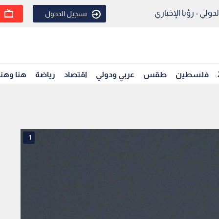
ولي - رؤيا الإخباري
تسجيل الدخول
فلسطين
طقس
عربي ودولي
اقتصاد
رياضة
هنا وهن
1