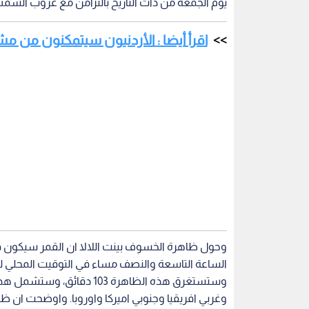
يوم الجمعة من ذات التاريخ بالتزامن مع غروب الش
اقرأ أيضا : الأردنيون سيتمكنون من مش
وحول ظاهرة الخسوف بينت اللالا ان القمر سيكون في ت
الساعة التاسعة والنصف مساء في التوقيت المحلي لعم
وستستغرق هذه الظاهرة 103
وغربي افريقيا وجنوبي اميركا واوروبا. واوضحت ا