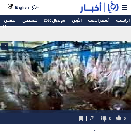
English
الرئيسية
أسعار الذهب
الأردن
مونديال 2026
فلسطين
طقس
1
0
0