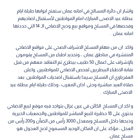
واشار ان دائرة المسالخ في امانه عمان ستفتح ابوابها طيلة ايام
عطلة عيد الاضحى المبارك امام المواطنين لأستقبال اضاحيهم
وفحصها في المسلخ ومواقع بيع وذبح الاضاحي الـ 14 التي حددتها
امانه عمان .
واكد ان من مهام المسلخ الاشراف الصحي على مواقع الاضاحي
المنتشرة في مناطق عمان ، وتحديد اطباء من المسلخ يقومون
بالإشراف على اعمال 50 طبيب بيطري تم التعاقد معهم من قبل
نقابة الاطباء البيطريين لفحص الاضاحي للمواطنيين .واعلن
العقرباوي ان المسلخ سيبدا باستقبال اضحيات المواطنين بعد
صلاة العيد مباشرة وحتى اذان المغرب ، وذلك طيلة ايام عطلة عيد
الاضحى المبارك .
و اكد ان المسلخ الكائن في عين غزال يتواجد فيه موقع لبيع الاضاحي
يحتوي على 18 حظيرة للبيع المباشر للمواطنين والجمعيات الخيرية
وذبحها داخل المسلخ وبمعدل 3000 رأس من الضأن و200 رأس من
العجل ، مؤكد على ان المكان الوحيد المسموح لذبح العجول هو
مسلخ عمان.