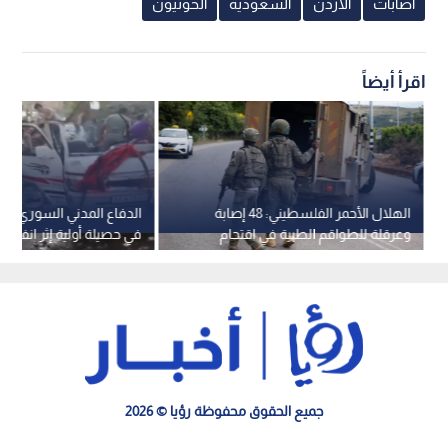
اصابات
الاردن
السعودية
الحوثيون
اقرأ أيضاً
الهلال الأحمر الفلسطيني: 48 إصابة
الدفاع المدني السوري: 
وعرقلة للطواقم الطبية في اقتحام
في حصيلة أولية إثر انفجار 
مستمر لقوات الاحتلال في قلنديا
دمشق
وكفر عقب
جميع الحقوق محفوظة رؤيا © 2026