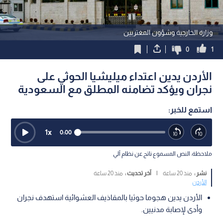
وزارة الخارجية وشؤون المغتربين
0
1
الأردن يدين اعتداء ميليشيا الحوثي على
نجران ويؤكد تضامنه المطلق مع السعودية
استمع للخبر:
1
x
0:00
ملاحظة: النص المسموع ناتج عن نظام آلي
نشر :
منذ 20 ساعة
|
آخر تحديث :
منذ 20 ساعة
الأردن
الأردن يدين هجوما حوثيا بالمقاذيف العشوائية استهدف نجران
وأدى لإصابة مدنيين.