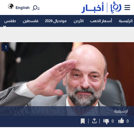
English
الرئيسية
أسعار الذهب
الأردن
مونديال 2026
فلسطين
طقس
1
ارشيفية
0
0