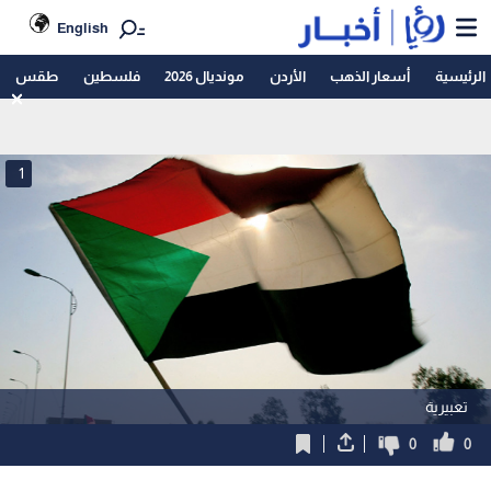
English
الرئيسية
أسعار الذهب
الأردن
مونديال 2026
فلسطين
طقس
1
تعبيرية
0
0