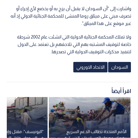
واشارت إلى "أن السودان لا يقبل أن يزج به أو يخضع لأي إجراء أو
تصرف مبني على ميثاق روما المنشئ للمحكمة الجنائية الدولي إذ أنه
غير موقع على هذا الميثاق".
ولا تملك المحكمة الجنائية الدولية التي انشئت عام 2002 شرطة
خاصة لتوقيف المشتبه بهم التي تلاحقهم بل تعتمد على الدول
لتنفيذ مذكرات التوقيف الدولية التي تصدرها.
السودان
الاتحاد الاوروبي
اقرأ أيضاً
الأمم المتحدة تطالب الدعم السريع
بضمان وصول المساعدات الإنسانية
في السودان خلال النصف 