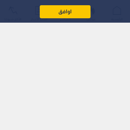
اوافق
الرئيسية
عواجل
المباشر
أحدث الأخبار
الأكثر شيوعًا
"يجب أن نحصل عليها"
وأضاف "ترامب" للصحافيين في فلوريدا: "يجب أن نحصل عليها. يجب
أن يتم ذلك. لا تستطيع الدنمارك حمايتها. إنهم أشخاص رائعون... أنا
أعرف القادة، وهم طيبون جدا، لكنهم لا يذهبون إلى هناك".
توقعات برد فعل هادئ
وأعرب الرئيس الأمريكي عن اعتقاده بأن القادة الأوروبيين لن
يعارضوا بشدة محاولته شراء "غرينلاند"، مؤكدا في رده على سؤال