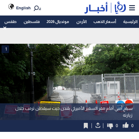
English
الرئيسية
أسعار الذهب
الأردن
مونديال 2026
فلسطين
طقس
1
سياج أمني أمام مقر السفير الأميركي بلندن حيث سيقطن ترمب خلال
زيارته
0
0