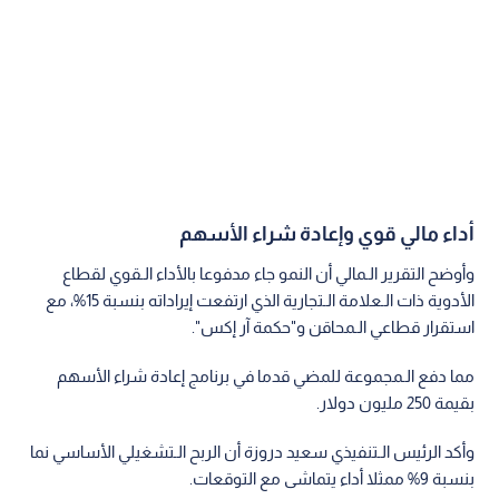
أداء مالي قوي وإعادة شراء الأسهم
وأوضح التقرير الـمالي أن النمو جاء مدفوعا بالأداء الـقوي لقطاع
الأدوية ذات الـعلامة الـتجارية الذي ارتفعت إيراداته بنسبة 15%، مع
استقرار قطاعي الـمحاقن و"حكمة آر إكس".
مما دفع الـمجموعة للمضي قدما في برنامج إعادة شراء الأسهم
بقيمة 250 مليون دولار.
وأكد الرئيس الـتنفيذي سعيد دروزة أن الربح الـتشغيلي الأساسي نما
بنسبة 9% ممثلا أداء يتماشى مع التوقعات.