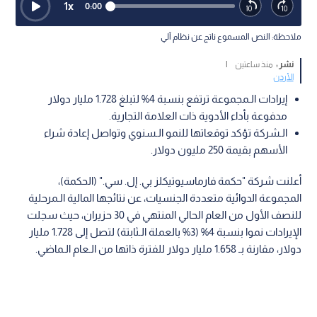
1
x
0:00
ملاحظة: النص المسموع ناتج عن نظام آلي
نشر :
منذ ساعتين
|
الأردن
إيرادات الـمجموعة ترتفع بنسبة 4% لتبلغ 1.728 مليار دولار
مدفوعة بأداء الأدوية ذات العلامة التجارية.
الـشركة تؤكد توقعاتها للنمو الـسنوي وتواصل إعادة شراء
الأسهم بقيمة 250 مليون دولار.
أعلنت شركة "حكمة فارماسيوتيكلز بي. إل. سي." (الحكمة)،
المجموعة الدوائية متعددة الجنسيات، عن نتائجها المالية الـمرحلية
للنصف الأول من العام الحالي المنتهي في 30 حزيران، حيث سجلت
الإيرادات نموا بنسبة 4% (3% بالعملة الـثابتة) لتصل إلى 1.728 مليار
دولار، مقارنة بـ 1.658 مليار دولار للفترة ذاتها من الـعام الـماضي.