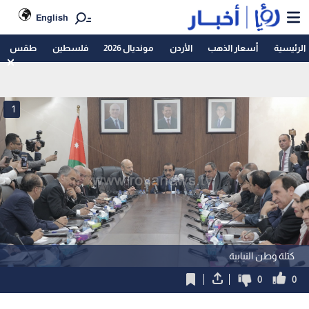
English
الرئيسية
أسعار الذهب
الأردن
مونديال 2026
فلسطين
طقس
1
كتلة وطن النيابية
0
0