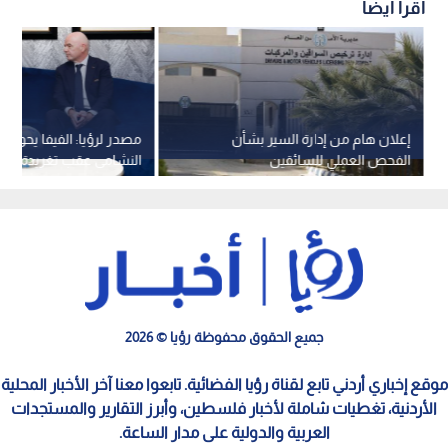
اقرأ أيضاً
إعلان هام من إدارة السير بشأن
مصدر لرؤيا: الفيفا يحول
الفحص العملي للسائقين
النشامى عقب تغريدة الأم
جميع الحقوق محفوظة رؤيا © 2026
موقع إخباري أردني تابع لقناة رؤيا الفضائية. تابعوا معنا آخر الأخبار المحلية
الأردنية، تغطيات شاملة لأخبار فلسطين، وأبرز التقارير والمستجدات
العربية والدولية على مدار الساعة.