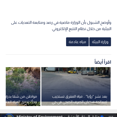
وأوضح الشبول بأن الوزارة ماضية في رصد ومتابعة التعديات على
البيئية من خلال نظام التتبع الإلكتروني.
وزارة البيئة
مياه عادمة
اقرأ أيضاً
بعد نشر "رؤيا" .. مياه المفرق تستجيب
مواطن من شفا بدران لـ"
لمعالجة فيضان الصرف الصحي في حي
نبدأ": تدفق المياه العادمة
الزهور -فيديو
السيل يهدد 9 عمار
عامين-فيديو