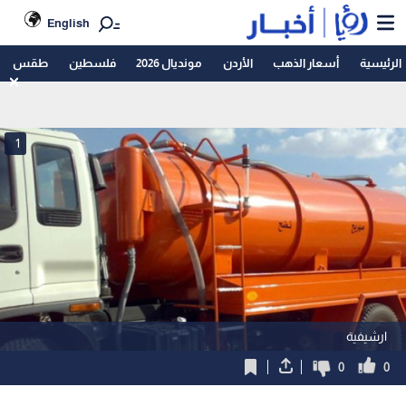
English
الرئيسية
أسعار الذهب
الأردن
مونديال 2026
فلسطين
طقس
1
ارشيفية
0
0