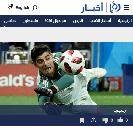
English
الرئيسية
أسعار الذهب
الأردن
مونديال 2026
فلسطين
طقس
1
ارشيفية
0
0