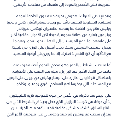
السريعة تبقى الأخطر بالعودة إلى مافعله في دفاعات الأرجنتين.
ويتمتع ثلاثي الديوك الهجومي بحرية جيدة دون الحاجة للعودة
لمساندة الخطوط الخلفية دائما مع وجود صمام الأمان كانتي وبوغبا
وبليس ماتويدي، اضافة لما يقدمه الظهيران لوكاس هيرناندز
وبنيامين بافارد من اضافة هجومية جيدة لكن الأدوار الدفاعية أكبر
على عاتقهما ما يدفع الفرنسيين إلى الذهاب نحو العمق، وهو ما
يجعل المنتخب الفرنسي يملك دفاعا أفضل على الورق من بلجيكا،
مع التأكيد أن كرة القدم لا تعترف إلا بما يجري في أرضية الملعب.
أما منتخب الشياطين الحمر وهو مدجج بالنجوم أيضا، فعرف عنه
خاصة في اللقاء الأخير ضد البرازيل، ميله نحو اللعب على الأطراف،
باستغلال قوة إيدين هازارد على اليسار وكيفن دي بروين على اليمين
مع المساحات التي يوفرها لهم المهاجم القوي روميلو لوكاكو.
على الرغم مما ذكرناه في الأعلى من قوة هجومية نارية للبلجيكيين،
إلا أن دوغلاس كوستا البرازيلي الذي دخل بديلا في الشوط الثاني من
اللقاء السابق، كشف مشاكل دفاعية قد يستفيد منها الفرنسيين،
بعد إن سحب فيرتونخين لمراقبته وكومباني على فيرمينو، الأمر الذي