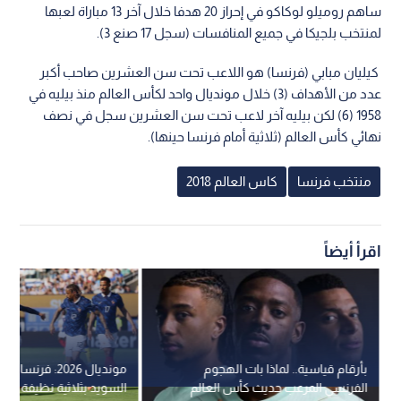
ساهم روميلو لوكاكو في إحراز 20 هدفا خلال آخر 13 مباراة لعبها
لمنتخب بلجيكا في جميع المنافسات (سجل 17 صنع 3).
كيليان مبابي (فرنسا) هو اللاعب تحت سن العشرين صاحب أكبر
عدد من الأهداف (3) خلال مونديال واحد لكأس العالم منذ بيليه في
1958 (6) لكن بيليه آخر لاعب تحت سن العشرين سجل في نصف
نهائي كأس العالم (ثلاثية أمام فرنسا حينها).
منتخب فرنسا
كاس العالم 2018
اقرأ أيضاً
بأرقام قياسية.. لماذا بات الهجوم
مونديال 2026: فرنسا
الفرنسي المرعب حديث كأس العالم
السويد بثلاثية نظيفة وتبلغ د