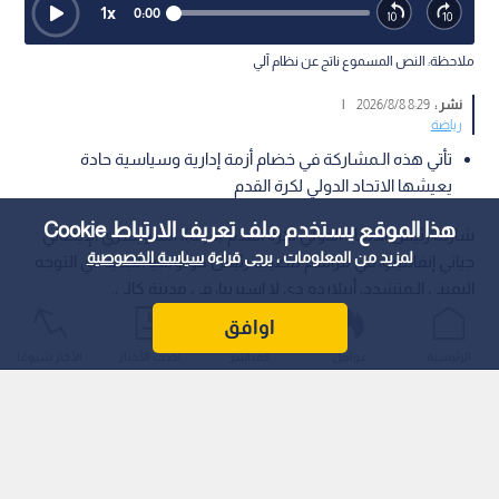
1
x
0:00
ملاحظة: النص المسموع ناتج عن نظام آلي
نشر :
8:29 2026/8/8
|
رياضة
تأتي هذه الـمشاركة في خضام أزمة إدارية وسياسية حادة
يعيشها الاتحاد الدولي لكرة القدم
هذا الموقع يستخدم ملف تعريف الارتباط Cookie
شارك رئيس الاتحاد الدولي لكرة القدم (فيفا)، السويسري الإيطالي
لمزيد من المعلومات ، يرجى قراءة
سياسة الخصوصية
جياني إنفانتينو، في مراسم تنصيب رئيس كولومبيا الجديد ذي التوجه
اليميني الـمتشدد، أبيلاردو دي لا إسبرييا، في مدينة كالي.
اوافق
الرئيسية
عواجل
المباشر
أحدث الأخبار
الأكثر شيوعًا