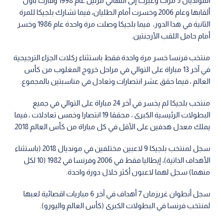
المونديال 5 مرات وعبرت إلى النهائي مرتين عام 1998 وفازت بأول
ألقابها وعام 2006 وخسرت أمام الطليان، فيما تشارك بلجيكا للمرة
الثانية في هذا الدور، فيما بلجيكا وصلت مرة واحدة عام 1986 وخسر
أمام حامل اللقب الأرجنتين.
منتخب فرنسا خسر مرة واحدة فقط باستثناء ركلات الجزاء الترجيحية
في آخر 13 مباراة على التوالي في مراحل خروج المغلوب من كأس
العالم ، فيما حقق عشر انتصارات وتعادل في مناسبتين بالمجموع.
منتخب بلجيكا لم يخسر في آخر 24 مباراة على التوالي في جميع
البطولات الرئيسية الكبرى ، محققا 19 انتصارا وخمس تعادلات ، فيما
يملك معدل هدفين على الأقل في كل مباراة من كأس العالم 2018.
سجل لمنتخب بلجيكا 9 لاعبين مختلفين في مونديال 2018 (باستثناء
الأهداف الذاتية)، إيطاليا فقط في 2006 وفرنسا في 1982 (10 لكل
منهما) سجل لهما لاعبون أكثر خلال دورة واحدة.
سجل أنطوان غريزمان 7 أهداف في آخر 6 مباريات اقصائية لعبها
لمنتخب فرنسا في البطولات الكبرى (كأس العالم واليورو).