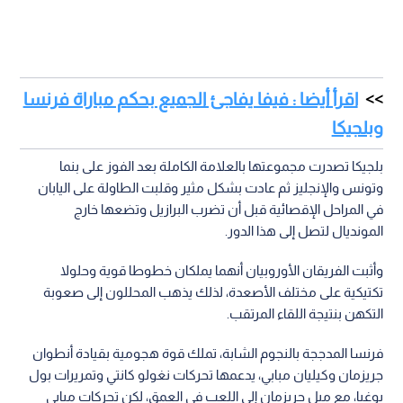
اقرأ أيضا : فيفا يفاجئ الجميع بحكم مباراة فرنسا
وبلجيكا
بلجيكا تصدرت مجموعتها بالعلامة الكاملة بعد الفوز على بنما
وتونس والإنجليز ثم عادت بشكل مثير وقلبت الطاولة على اليابان
في المراحل الإقصائية قبل أن تضرب البرازيل وتضعها خارج
المونديال لتصل إلى هذا الدور.
وأثبت الفريقان الأوروبيان أنهما يملكان خطوطا قوية وحلولا
تكتيكية على مختلف الأصعدة، لذلك يذهب المحللون إلى صعوبة
التكهن بنتيجة اللقاء المرتقب.
فرنسا المدججة بالنجوم الشابة، تملك قوة هجومية بقيادة أنطوان
جريزمان وكيليان مبابي، يدعمها تحركات نغولو كانتي وتمريرات بول
بوغبا، مع ميل جريزمان إلى اللعب في العمق، لكن تحركات مبابي