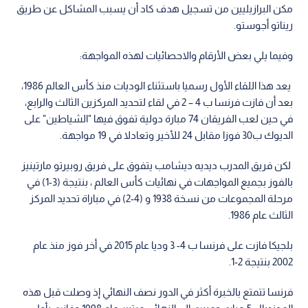
مكن البرازيليين من تسجيل هدف كاد أن يسبب المشاكل عن طريق
ريناتو أجوستو.
وفيما يلي بعض الأرقام والاحصائيات لهذه المواجهة:
يعد هذا اللقاء الأول رسميا باستثناء الوديات منذ كأس العالم 1986،
بعد أن فازت فرنسا ب 4 – 2 في لقاء لتحديد المركزين الثالث والرابع،
في حين لعب الفريقان 74 مبارة دولية تفوق فيها "الشياطين" على
الديوك ب30 فوزا مقابل 24 للأخير وتعادلا في 19 مواجهة.
لكن فريق المدرب ديديه ديشامب يتفوق على فريق روبيرتو مارتينيز
بالفوز بجميع المواجهات في نهائيات كأس العالم ، بنتيجة (3-1) في
مرحلة المجموعات من نسخة 1938 و (4-2) في مباراة تحديد المركز
الثالث عام 1986.
بلجيكا فازت على فرنسا ب 4- 3 وديا عام 2015 في أخر فوز منذ عام
2002 بنتيجة 2-1.
فرنسا تتمتع بالخبرة أكثر في الدور نصف النهائي إذ وصلت قبل هذه