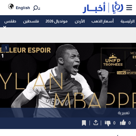
English
الرئيسية
أسعار الذهب
الأردن
مونديال 2026
فلسطين
طقس
1
تعبيرية
0
0