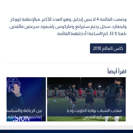
وضمت القائمة 4 لاعبين إنجليز، وهو العدد الأكبر، فبالإضافة لووكر
ولينغارد، سجل رحيم ستيرلنغ وماركوس راشفود سرعتين فائقتين
بلغتا (33.1 كم/الساعة) أدخلتهما القائمة.
كاس العالم 2018
اقرأ أيضاً
منتخب الشباب يواجه الكويت وديا
بين الرياضة والسياسة.. لم
ضمن معسكره التدريبي
إنفانتينو تنصيب "حليف تر
كولومبيا؟