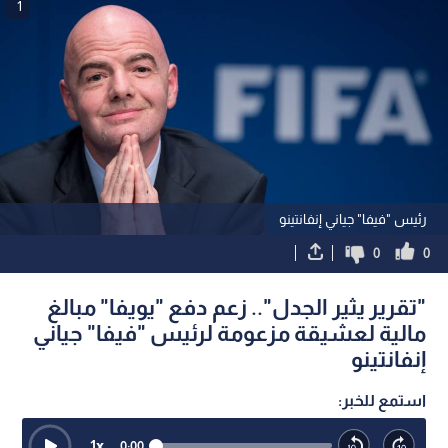
1
رئيس "فيفا" جياني إنفانتينو
0
0
"تقرير يثير الجدل".. زعم دفع "يويفا" مبالغ
مالية لعشيقة مزعومة لرئيس "فيفا" جياني
إنفانتينو
استمع للخبر:
1
x
0:00