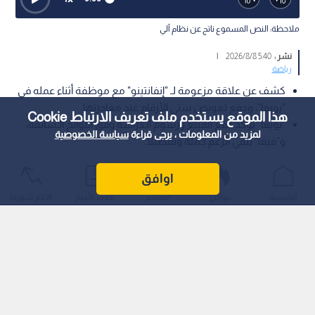
ملاحظة: النص المسموع ناتج عن نظام آلي
نشر :
5:40 2026/8/8
|
رياضة
كشف عن علاقة مزعومة لـ "إنفانتينو" مع موظفة أثناء عمله في
"يويفا"، ودفع تعويض ستي الأرقام عند مغادرتها.
هذا الموقع يستخدم ملف تعريف الارتباط Cookie
"يويفا" يؤكد دفع المبلغ ورسوم الـدراسة وفق اللوائح الـسابقة،
لمزيد من المعلومات ، يرجى قراءة
سياسة الخصوصية
و"فيفا" ينفي الزعم جملة وتفصيلا.
يواجه رئيس الاتحاد الـدولي لكرة الـقدم (فيفا)، جياني إنفانتينو،
اوافق
ضغوطا متزايدة إثر تقرير صحفي لصحيفة "التلغراف" يزعم وجود
الرئيسية
عواجل
المباشر
أحدث الأخبار
الأكثر شيوعًا
علاقة بينه وبين موظفة أثناء شغله منصب الأمين الـعام للاتحاد
الأوروبي (يويفا)، وأن الاتحاد الأوروبي دفع لها لاحقا تعويضا ماليا
كبيرا عند مغادرتها.