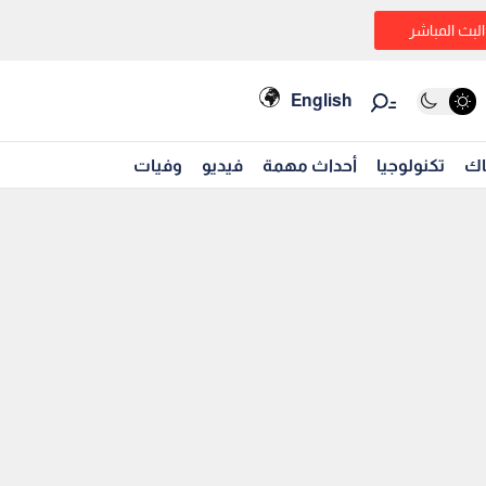
البث المباشر
English
اك
تكنولوجيا
أحداث مهمة
فيديو
وفيات