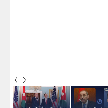
يطة يبحثان تدهور
الصفدي يلتقي نظيره الأمريكي في
الصفدي
القدس ويدينان
واشنطن لبحث جهود التهدئة في
تعزيز 
الإسرائيلية" للأقصى
المنطقة
المنط
3