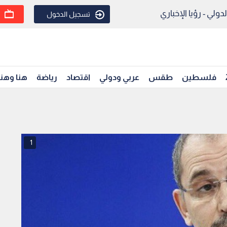
ولي - رؤيا الإخباري
تسجيل الدخول
فلسطين
طقس
عربي ودولي
اقتصاد
رياضة
هنا وهن
1