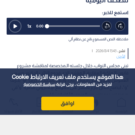
للصحف اليومية
استمع للخبر:
1
x
0:00
ملاحظة: النص المسموع ناتج عن نظام آلي
نشر :
13:43 2026/8/4
|
الأردن
تبنى مجلس النواب، خلال جلسته الـمخصصة لمناقشة مشروع
قانون الـملكية العقارية، الـمقترح الذي قدمه النائب الدكتور حسين
هذا الموقع يستخدم ملف تعريف الارتباط Cookie
العموش بتعديل نص الـمادة (30)، وذلك باستبدال حرف "أو" بحرف
لمزيد من المعلومات ، يرجى قراءة
سياسة الخصوصية
"و"، ليصبح النص يلزم بالنشر على الـموقع الإلكتروني للدائرة "و"في
صحيفتين يوميتين من الصحف الأكثر انتشارا.
اوافق
الرئيسية
عواجل
المباشر
أحدث الأخبار
الأكثر شيوعًا