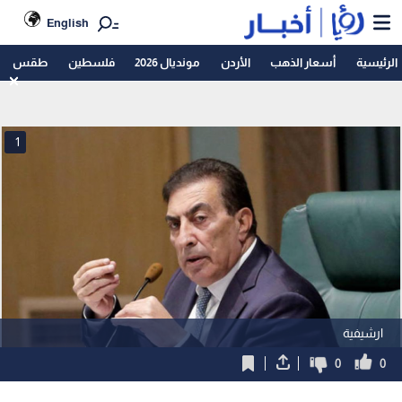
English
الرئيسية
أسعار الذهب
الأردن
مونديال 2026
فلسطين
طقس
1
ارشيفية
0
0