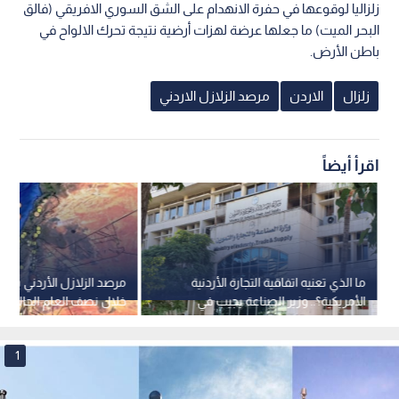
زلزاليا لوقوعها في حفرة الانهدام على الشق السوري الافريقي (فالق
البحر الميت) ما جعلها عرضة لهزات أرضية نتيجة تحرك الالواح في
باطن الأرض.
زلزال
الاردن
مرصد الزلازل الاردني
اقرأ أيضاً
ما الذي تعنيه اتفاقية التجارة الأردنية
الأمريكية؟.. وزير الصناعة يجيب في
خلال نصف العام الحالي
نبض البلد
1