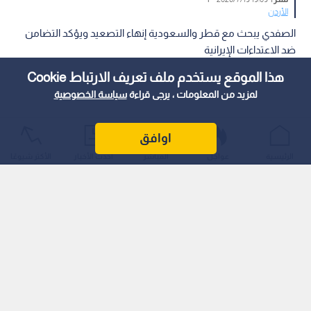
الأردن
الصفدي يبحث مع قطر والسعودية إنهاء التصعيد ويؤكد التضامن
ضد الاعتداءات الإيرانية
هذا الموقع يستخدم ملف تعريف الارتباط Cookie
لمزيد من المعلومات ، يرجى قراءة
سياسة الخصوصية
اوافق
الرئيسية
عواجل
المباشر
أحدث الأخبار
الأكثر شيوعًا
بحث نائب رئيس الوزراء ووزير الخارجية وشؤون المغتربين أيمن
الصفدي، ورئيس مجلس الوزراء ووزير الخارجية في دولة قطر
الشقيقة الشيخ محمد بن عبد الرحمن آل ثاني، اليوم، ضرورة تكاتف
جميع الجهود الإقليمية والدولية لإنهاء التصعيد الخطير الذي تشهده