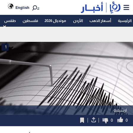
English
الرئيسية
أسعار الذهب
الأردن
مونديال 2026
فلسطين
طقس
1
ارشيفية
0
0