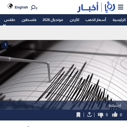
English
الرئيسية
أسعار الذهب
الأردن
مونديال 2026
فلسطين
طقس
1
ارشيفية
0
0