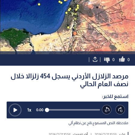
0
0
مرصد الزلازل الأردني يسجل 454 زلزالا خلال
نصف العام الحالي
استمع للخبر:
1
x
0:00
ملاحظة: النص المسموع ناتج عن نظام آلي
نشر :
10:53 2026/7/21
|
آخر تحديث :
10:54 2026/7/21