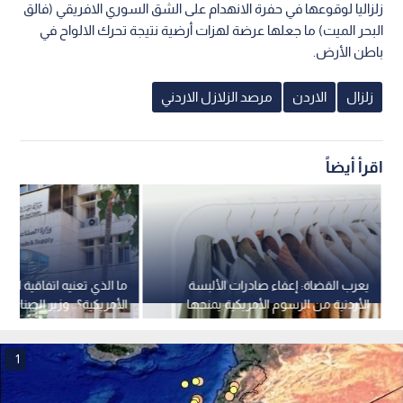
زلزاليا لوقوعها في حفرة الانهدام على الشق السوري الافريقي (فالق
البحر الميت) ما جعلها عرضة لهزات أرضية نتيجة تحرك الالواح في
باطن الأرض.
زلزال
الاردن
مرصد الزلازل الاردني
اقرأ أيضاً
يعرب القضاة: إعفاء صادرات الألبسة
ما الذي تعنيه اتفاقية التجار
الأردنية من الرسوم الأمريكية يمنحها
الأمريكية؟.. وزير الصناعة
ميزة تنافسية غير مسبوقة
نبض البلد
1