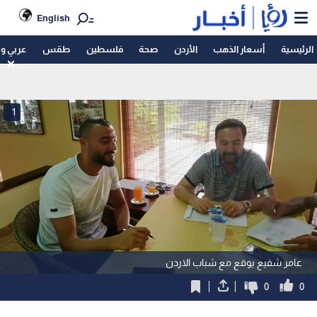
English
الرئيسية
أسعار الذهب
الأردن
صحة
فلسطين
طقس
عربي و
1
عامر شفيع يوقع مع شباب الاردن
0
0