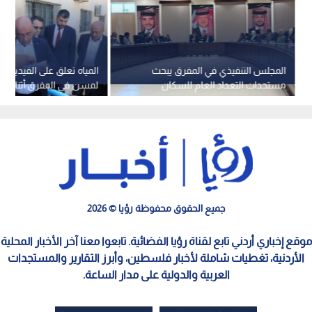
المجلس التنفيذي في المفرق يبحث
المياه تعلق على الفيديو ال
مستجدات التعداد العام للسكان
لمسن في المفرق أثناء جول
والمساكن 2026
العام للوزارة - فيديو
جميع الحقوق محفوظة رؤيا © 2026
موقع إخباري أردني تابع لقناة رؤيا الفضائية. تابعوا معنا آخر الأخبار المحلية
الأردنية، تغطيات شاملة لأخبار فلسطين، وأبرز التقارير والمستجدات
العربية والدولية على مدار الساعة.