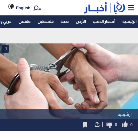
English
الرئيسية
أسعار الذهب
الأردن
صحة
فلسطين
طقس
عربي و
1
ارشيفية
0
0