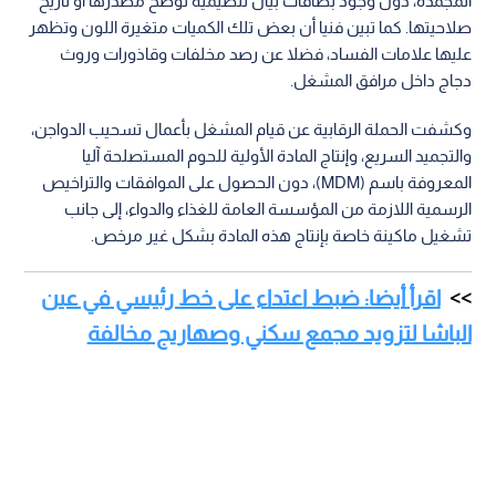
المجمدة، دون وجود بطاقات بيان تنظيمية توضح مصدرها أو تاريخ
صلاحيتها. كما تبين فنيا أن بعض تلك الكميات متغيرة اللون وتظهر
عليها علامات الفساد، فضلا عن رصد مخلفات وقاذورات وروث
دجاج داخل مرافق المشغل.
وكشفت الحملة الرقابية عن قيام المشغل بأعمال تسحيب الدواجن،
والتجميد السريع، وإنتاج المادة الأولية للحوم المستصلحة آليا
المعروفة باسم (MDM)، دون الحصول على الموافقات والتراخيص
الرسمية اللازمة من المؤسسة العامة للغذاء والدواء، إلى جانب
تشغيل ماكينة خاصة بإنتاج هذه المادة بشكل غير مرخص.
اقرأ أيضا: ضبط اعتداء على خط رئيسي في عين
الباشا لتزويد مجمع سكني وصهاريج مخالفة