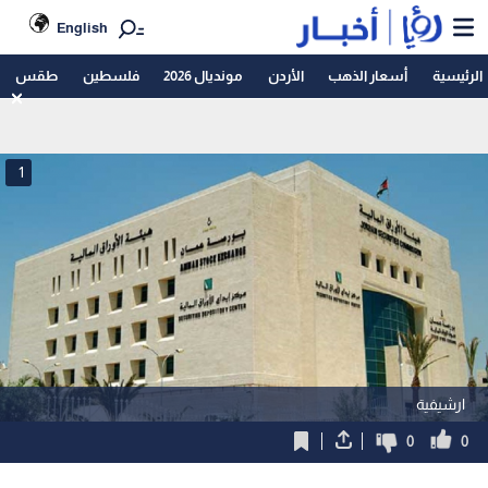
English
الرئيسية
أسعار الذهب
الأردن
مونديال 2026
فلسطين
طقس
1
ارشيفية
0
0