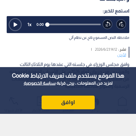
استمع للخبر:
1
x
0:00
ملاحظة: النص المسموع ناتج عن نظام آلي
نشر :
14:12 2026/6/23
|
الأردن
وافق مجلس الوزراء، في جلسته التي عقدها يوم الثلاثاء الثالث
والعشرين من حزيران لعام 2026م، على الأسباب الموجبة لمجموعة
هذا الموقع يستخدم ملف تعريف الارتباط Cookie
من التشريعات الجديدة، التي تهدف إلى تحديث أنظمة المؤسسات
لمزيد من المعلومات ، يرجى قراءة
سياسة الخصوصية
الرسمية وتطوير هياكلها التنظيمية.
اوافق
الرئيسية
عواجل
المباشر
أحدث الأخبار
الأكثر شيوعًا