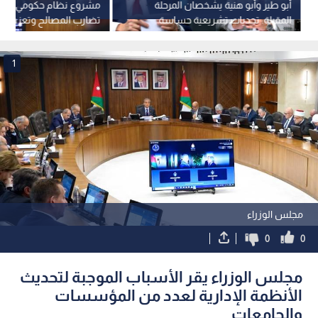
أبو طير وأبو هنية يشخصان المرحلة
مشروع نظام حكومي مست
المقبلة: تحديات تشريعية حساسة
تضارب المصالح وتعزيز الح
ومطالب باسترداد الثقة الشعبية
للوزراء
-فيديو
1
مجلس الوزراء
0
0
مجلس الوزراء يقر الأسباب الموجبة لتحديث
الأنظمة الإدارية لعدد من المؤسسات
والجامعات