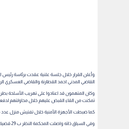
وأعلن القرار خلال جلسة علنية عقدت برئاسة رئيس 
القاضي المدني احمد القطارنة والقاضي العسكري الر
وكان المتهمون قد اعتادوا على تهريب الأسلحة بطريقة
تمكنت من القاء القبض عليهم خلال محاولتهم لدفعة
كما ضبطت الأجهزة الأمنية خلال تفتيش منزل عدد من المتهمين 3 مسدسات غير 
وفي السياق
والبينات المقدمة في تلك القضايا.
محكمة امن الدولة
اقرأ أيضاً
مة أمن الدولة
قضية "خلية تصنيع الصواريخ":
"أمن الدولة"