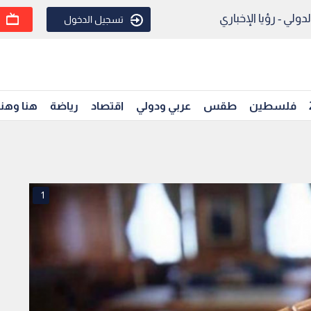
ولي - رؤيا الإخباري
تسجيل الدخول
فلسطين
طقس
عربي ودولي
اقتصاد
رياضة
هنا وهن
1