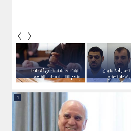
 قضايا تصنيع
بينهم النائب اربيحات لتلقيهم
مراد ا
جنيد والتدريب
أموالا عبر "كليك" بشكل مخالف
الأول 
فيديو
للقانون
المحظ
1