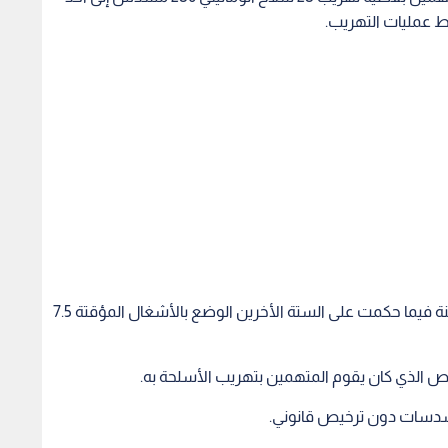
اط عمليات التهريب.
وحكمت على 4 منهم الوضع بالأشغال المؤقتة 15 سنة فيما حكمت على الستة الأخرين الوضع بالأشغال المؤقتة 7.5
سدسات دون ترخيص قانوني.