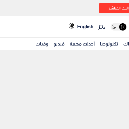
البث المباشر
English
اك
تكنولوجيا
أحداث مهمة
فيديو
وفيات