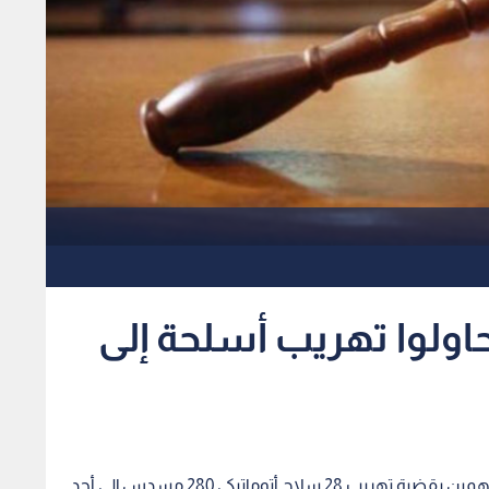
أشخاص حاولوا تهريب أسلحة إلى
أصدرت محكمة أمن الدولة، الاثنين، قرارا بتجريم 10 متهمين بقضية تهريب 28 سلاح أتوماتيكي 280 مسدس إلى أحد