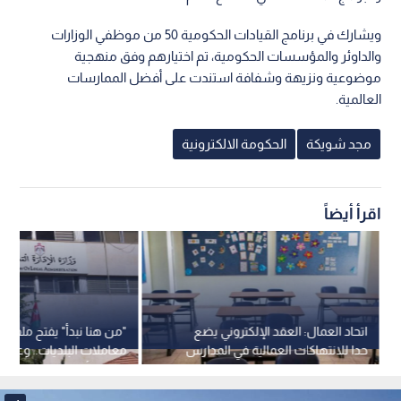
ويشارك في برنامج القيادات الحكومية 50 من موظفي الوزارات
والداوئر والمؤسسات الحكومية، تم اختيارهم وفق منهجية
موضوعية ونزيهة وشفافة استندت على أفضل الممارسات
العالمية.
مجد شويكة
الحكومة الالكترونية
اقرأ أيضاً
اتحاد العمال: العقد الإلكتروني يضع
"من هنا نبدأ" يفتح ملف 
حدا للانتهاكات العمالية في المدارس
معاملات البلديات.. وعود 
الخاصة
بتصفير أزمات التحول الإلك