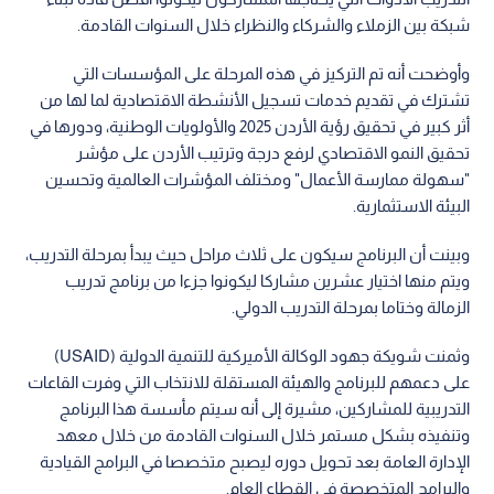
شبكة بين الزملاء والشركاء والنظراء خلال السنوات القادمة.
وأوضحت أنه تم التركيز في هذه المرحلة على المؤسسات التي
تشترك في تقديم خدمات تسجيل الأنشطة الاقتصادية لما لها من
أثر كبير في تحقيق رؤية الأردن 2025 والأولويات الوطنية، ودورها في
تحقيق النمو الاقتصادي لرفع درجة وترتيب الأردن على مؤشر
"سهولة ممارسة الأعمال" ومختلف المؤشرات العالمية وتحسين
البيئة الاستثمارية.
وبينت أن البرنامج سيكون على ثلاث مراحل حيث يبدأ بمرحلة التدريب،
ويتم منها اختيار عشرين مشاركا ليكونوا جزءا من برنامج تدريب
الزمالة وختاما بمرحلة التدريب الدولي.
وثمنت شويكة جهود الوكالة الأميركية للتنمية الدولية (USAID)
على دعمهم للبرنامج والهيئة المستقلة للانتخاب التي وفرت القاعات
التدريبية للمشاركين، مشيرة إلى أنه سيتم مأسسة هذا البرنامج
وتنفيذه بشكل مستمر خلال السنوات القادمة من خلال معهد
الإدارة العامة بعد تحويل دوره ليصبح متخصصا في البرامج القيادية
والبرامج المتخصصة في القطاع العام.