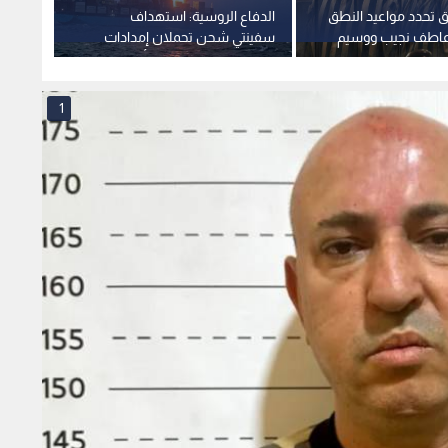
 تحدد مواعيد النطق
الدفاع الروسية: استهداف
الشرع:
 عاطف نجيب ووسيم
سفينتي شحن تحملان إمدادات
يستخد
د حسون
عسكرية قبالة سواحل أوديسا
يخدم ا
1