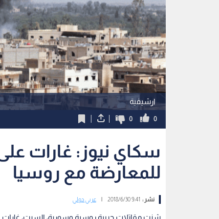
ارشيفية
0
0
سكاي نيوز: غارات على
للمعارضة مع روسيا
نشر :
9:41 2018/6/30
|
عربي دولي
شنت مقاتلات حربية روسية وسورية، السبت، غارات 