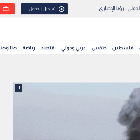
ولي - رؤيا الإخباري
تسجيل الدخول
فلسطين
طقس
عربي ودولي
اقتصاد
رياضة
هنا وهن
1