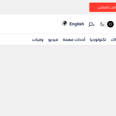
البث المباشر
English
اك
تكنولوجيا
أحداث مهمة
فيديو
وفيات