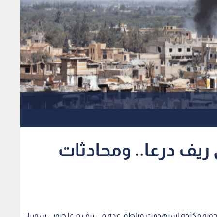
 ريف درعا.. ومحادثات
جوية مكثفة استهدفت مناطق عدة في ريف درعا جنوبي سوريا،