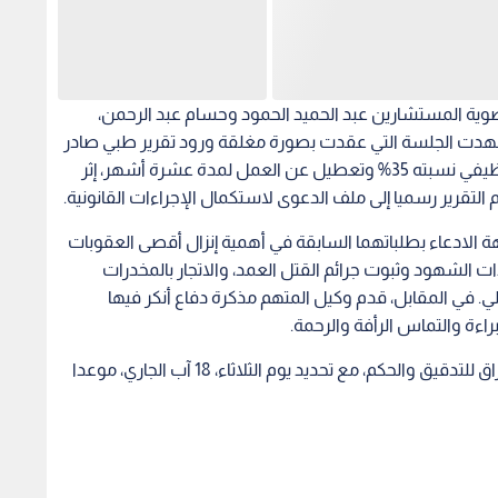
ضوية المستشارين عبد الحميد الحمود وحسام عبد الرحمن،
وشهدت الجلسة التي عقدت بصورة مغلقة ورود تقرير طبي صادر
عن الطبابة الشرعية يثبت إصابة أحد المدعين بعجز وظيفي نسبته 35% وتعطيل عن العمل لمدة عشرة أشهر، إثر
لتقرير رسميا إلى ملف الدعوى لاستكمال الإجراءات القانونية.
ة الادعاء بطلباتهما السابقة في أهمية إنزال أقصى العقوبات
دات الشهود وثبوت جرائم القتل العمد، والاتجار بالمخدرات
ي. في المقابل، قدم وكيل المتهم مذكرة دفاع أنكر فيها
اءة والتماس الرأفة والرحمة.
وعلى إثر ذلك، قررت هيئة المحكمة بالإجماع رفع الأوراق للتدقيق والحكم، مع تحديد يوم الثلاثاء، 18 آب الجاري، موعدا