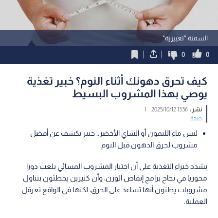
السمنة "تعبيرية"
0
0
كيف تحرق دهونك أثناء النوم؟ خبير تغذية
يوصي بهذا المشروب البسيط
نشر :
13:56 2025/10/12
|
صحة
ليس ماء الليمون أو الشاي الأخضر.. خبير يكشف عن أفضل
مشروب لحرق الدهون قبل النوم
يشدد خبراء التغذية على أن اختيار المشروب المسائي يلعب دورا
محوريا في نجاح برامج إنقاص الوزن، وأن كثيرين يخطئون بتناول
مشروبات يظنون أنها تساعد على الحرق، لكنها في الواقع تعرقل
العملية.