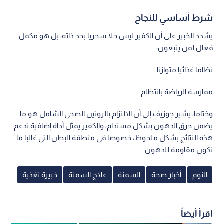
شرط أساسي للنجاح
يشدد الخبير على أن الكفير ليس حلا سحريا بحد ذاته، بل هو مكمل
فعال لمن يتبعون:
نظاما غذائيا متوازنا.
ممارسة الرياضة بانتظام.
وختاما، يشير جوزيف إلى أن الالتزام بالروتين الصحي الشامل هو ما
يضمن حرق الدهون بشكل مستدام، والكفير يمثل أداة إضافية تدعم
هذه النتائج بشكل ملحوظ، خصوصا في منطقة البطن التي غالبا ما
تكون مقاومة للدهون.
النوم
أخبار صحة
السمنة
علاج السمنة
خبيرة تغذية
اقرأ أيضاً