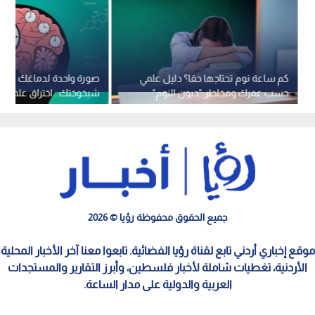
كم ساعة نوم تحتاجها حقا؟ دليل علمي
صورة واحدة لدماغك تكش
حسب عمرك ومخاطر "ديون النوم"
شيخوختك.. اختراق علمي جدي
بالأمراض والموت المبكر
جميع الحقوق محفوظة رؤيا © 2026
موقع إخباري أردني تابع لقناة رؤيا الفضائية. تابعوا معنا آخر الأخبار المحلية
الأردنية، تغطيات شاملة لأخبار فلسطين، وأبرز التقارير والمستجدات
العربية والدولية على مدار الساعة.