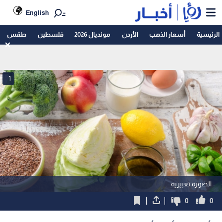
English
الرئيسية
أسعار الذهب
الأردن
مونديال 2026
فلسطين
طقس
1
الصورة تعبيرية
0
0