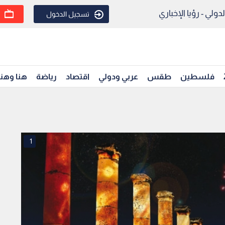
ولي - رؤيا الإخباري
تسجيل الدخول
فلسطين
طقس
عربي ودولي
اقتصاد
رياضة
هنا وهن
1