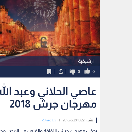
ارشيفية
0
0
عاصي الحلاني وعبد الله
مهرجان جرش 2018
نشر :
10:22 2018/6/29
|
هنا وهناك
يجذب مهرجان جرش للثقافة والفنون في الاردن، مجم