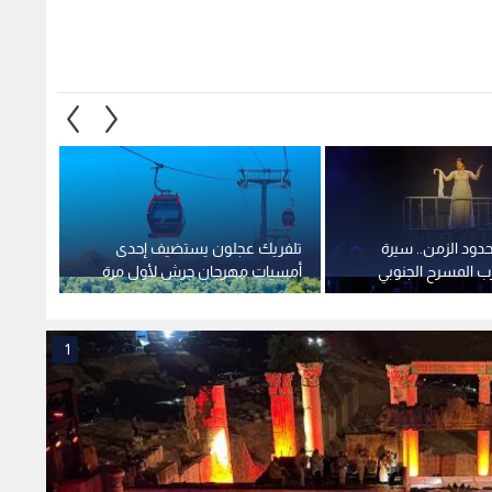
دود الزمن.. سيرة
تلفريك عجلون يستضيف إحدى
جورج 
 المسرح الجنوبي
أمسيات مهرجان جرش لأول مرة
محطات 
الأردنيين
خارج مدينته
الأردني
1