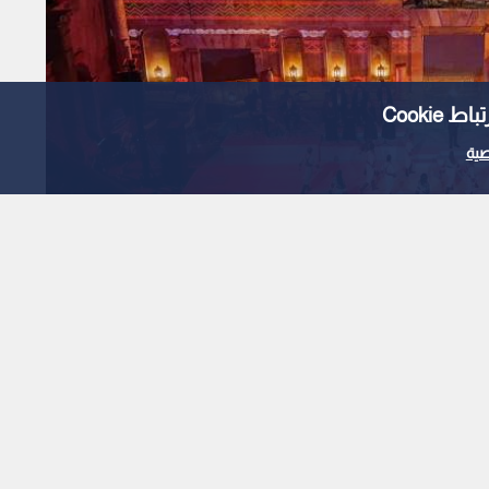
Cooki
ية
 لـ"رؤيا أخبار" عن
يد بالمهرجان وطاقته