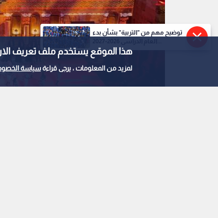
توضيح مهم من "التربية" بشأن بدء
العام الدراسي 2026-2027...
هذا الموقع يستخدم ملف تعريف الارتباط e
لمزيد من المعلومات ، يرجى قراءة
سياسة الخصوص
مهرجان جرش
0
1
مدير مهرجان جرش يكشف
استحداث المسرح الجد
الاستيعابية