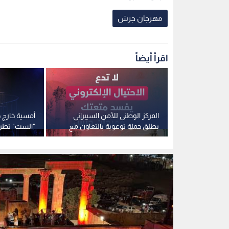
مهرجان جرش
اقرأ أيضاً
لغذاء والدواء: 300 جولة ميدانية
المركز الوطني للأمن السيبراني
أمسية خارج ح
ة الغذاء
يطلق حملة توعوية بالتعاون مع
"الست" تطرب
جان جرش
مهرجان جرش
وتخطف قلوب 