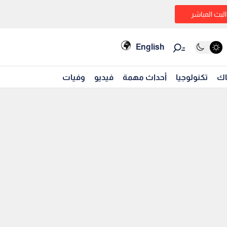
البث المباشر
English
اك
تكنولوجيا
أحداث مهمة
فيديو
وفيات