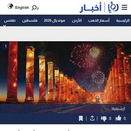
English
الرئيسية
أسعار الذهب
الأردن
مونديال 2026
فلسطين
طقس
1
ارشيفية
0
0