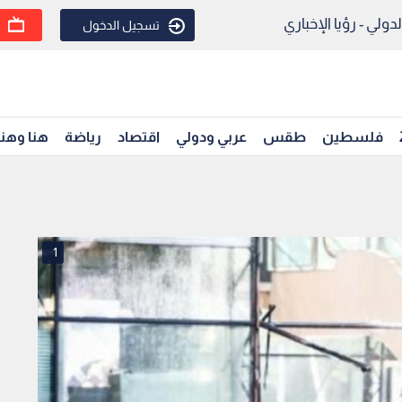
ولي - رؤيا الإخباري
تسجيل الدخول
فلسطين
طقس
عربي ودولي
اقتصاد
رياضة
هنا وهن
1