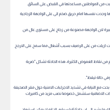
بت من المواطنين مساعدتها في القبض على السائق.
ها وجدت نفسها امام حريق ضخم اتى على الواجهة الزجاجية
يرة لان الواجهة مصنوعة من زجاج على مستوى عال من
سمنت ازيلت من على الرصيف بسبب أشغال مما سمح على الارجح
غم من نقاط الغموض الكثيرة، هذه الحادثة تشكل "ضربة
وفي حالة تيقظ".
حث مع النيابة في تشديد الاجراءات الامنية حول مقر الصحيفة
جراءات الاضافية ستشمل خصوصا نصب مزيد من كاميرات
ما يشير الى ان حادثا ثانيا سيقع، الا انه لا يمكن استبعاد