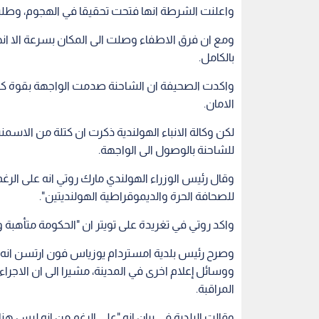
واعلنت الشرطة انها فتحت تحقيقا في الهجوم، وطل
ومع ان فرق الاطفاء وصلت الى المكان بسرعة الا ان
بالكامل.
واكدت الصحيفة ان الشاحنة صدمت الواجهة بقوة كب
الامان.
لكن وكالة الانباء الهولندية ذكرت ان كتلة من الا
للشاحنة بالوصول الى الواجهة.
وقال رئيس الوزراء الهولندي مارك روتي انه على الر
للصحافة الحرة والديموقراطية الهولنديتين".
واكد روتي في تغريدة على تويتر ان "الحكومة متأهبة 
وصرح رئيس بلدية امستردام يوزياس فون ارتسن انه ب
ووسائل إعلام اخرى في المدينة، مشيرا الى ان الا
المراقبة.
وقالت البلدية في بيان انه "على الرغم من انه ليس هناك 