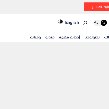
البث المباشر
English
اك
تكنولوجيا
أحداث مهمة
فيديو
وفيات